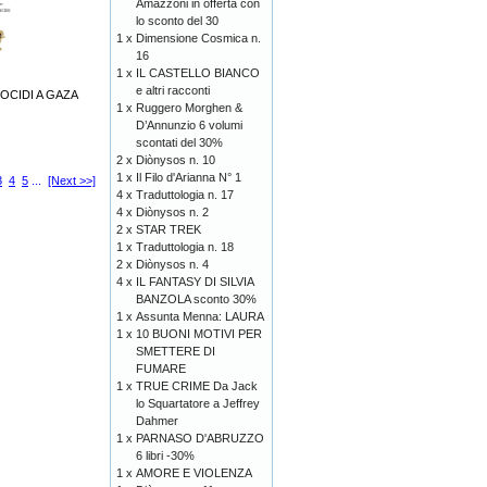
Amazzoni in offerta con
lo sconto del 30
1 x
Dimensione Cosmica n.
16
1 x
IL CASTELLO BIANCO
e altri racconti
OCIDI A GAZA
1 x
Ruggero Morghen &
D’Annunzio 6 volumi
scontati del 30%
2 x
Diònysos n. 10
1 x
Il Filo d'Arianna N° 1
3
4
5
...
[Next >>]
4 x
Traduttologia n. 17
4 x
Diònysos n. 2
2 x
STAR TREK
1 x
Traduttologia n. 18
2 x
Diònysos n. 4
4 x
IL FANTASY DI SILVIA
BANZOLA sconto 30%
1 x
Assunta Menna: LAURA
1 x
10 BUONI MOTIVI PER
SMETTERE DI
FUMARE
1 x
TRUE CRIME Da Jack
lo Squartatore a Jeffrey
Dahmer
1 x
PARNASO D'ABRUZZO
6 libri -30%
1 x
AMORE E VIOLENZA