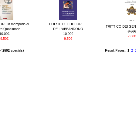
RE in memporia di
POESIE DEL DOLORE E
TRITTICO DEI GEN
ore Quasimodo
DELL'ABBANDONO
8.00€
10.00€
10.00€
7.60€
9.50€
9.50€
of
2592
specials)
Result Pages:
1
2