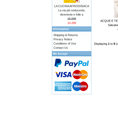
LA CUCINA AFRODISIACA
La via più seducente,
divertente e folle a
15.00€
ACQUE E TER
14.25€
Salvat
Information
Shipping & Returns
Privacy Notice
Conditions of Use
Displaying
1
to
9
(
Contact Us
We Accept