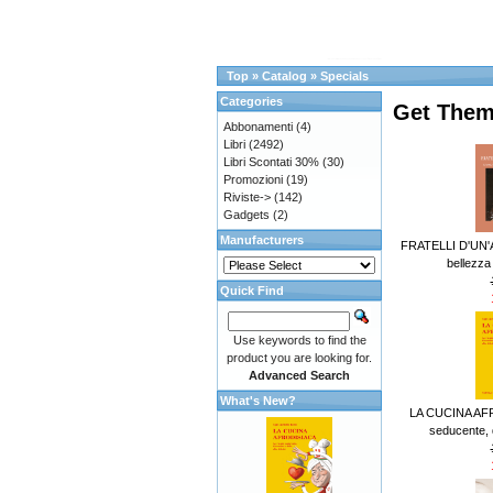
Top
»
Catalog
»
Specials
Categories
Get Them
Abbonamenti
(4)
Libri
(2492)
Libri Scontati 30%
(30)
Promozioni
(19)
Riviste->
(142)
Gadgets
(2)
Manufacturers
FRATELLI D'UN'A
bellezza e
Quick Find
Use keywords to find the
product you are looking for.
Advanced Search
What's New?
LA CUCINA AFR
seducente, d