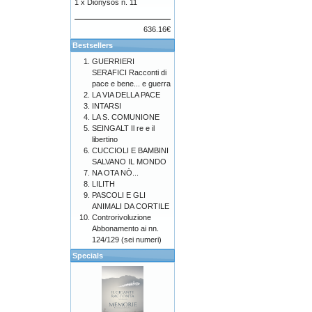
1 x
Diònysos n. 11
636.16€
Bestsellers
GUERRIERI
SERAFICI Racconti di
pace e bene... e guerra
LA VIA DELLA PACE
INTARSI
LA S. COMUNIONE
SEINGALT Il re e il
libertino
CUCCIOLI E BAMBINI
SALVANO IL MONDO
NA OTA NÒ...
LILITH
PASCOLI E GLI
ANIMALI DA CORTILE
Controrivoluzione
Abbonamento ai nn.
124/129 (sei numeri)
Specials