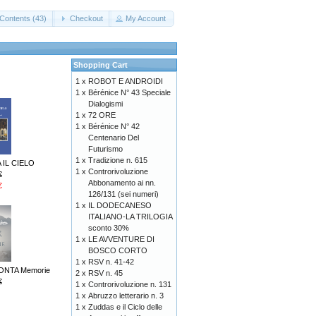
Contents (43)
Checkout
My Account
Shopping Cart
1 x
ROBOT E ANDROIDI
1 x
Bérénice N° 43 Speciale
Dialogismi
1 x
72 ORE
1 x
Bérénice N° 42
Centenario Del
Futurismo
1 x
Tradizione n. 615
 IL CIELO
1 x
Controrivoluzione
€
Abbonamento ai nn.
€
126/131 (sei numeri)
1 x
IL DODECANESO
ITALIANO-LA TRILOGIA
sconto 30%
1 x
LE AVVENTURE DI
BOSCO CORTO
1 x
RSV n. 41-42
ONTA Memorie
2 x
RSV n. 45
€
1 x
Controrivoluzione n. 131
1 x
Abruzzo letterario n. 3
1 x
Zuddas e il Ciclo delle