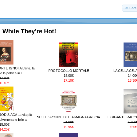
Cart 
 While They're Hot!
RTE IGNOTA L’arte, la
PROTOCOLLO MORTALE
LA CELLA CELA
 la politica in I
18.00€
14.00
12.00€
17.10€
13.30
11.40€
ODISIACA La via più
SULLE SPONDE DELLA MAGNA GRECIA
IL GIGANTE RACC
ivertente e folle a
21.00€
10.00
15.00€
19.95€
9.50€
14.25€