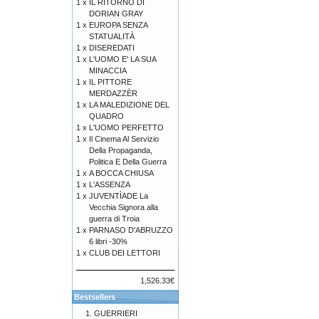
1 x
IL RITORNO DI
DORIAN GRAY
1 x
EUROPA SENZA
STATUALITÀ
1 x
DISEREDATI
1 x
L'UOMO E' LA SUA
MINACCIA
1 x
IL PITTORE
MERDAZZÈR
1 x
LA MALEDIZIONE DEL
QUADRO
1 x
L'UOMO PERFETTO
1 x
Il Cinema Al Servizio
Della Propaganda,
Politica E Della Guerra
1 x
A BOCCA CHIUSA
1 x
L'ASSENZA
1 x
JUVENTÌADE La
Vecchia Signora alla
guerra di Troia
1 x
PARNASO D'ABRUZZO
6 libri -30%
1 x
CLUB DEI LETTORI
1,526.33€
Bestsellers
GUERRIERI