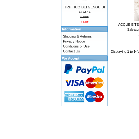
TRITTICO DEI GENOCIDI
A GAZA
8.00€
7.60€
ACQUE E TER
Information
Salvat
Shipping & Returns
Privacy Notice
Conditions of Use
Contact Us
Displaying
1
to
9
(
We Accept