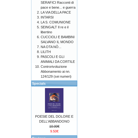
SERAFICI Racconti di
pace e bene... e guerra
LA VIA DELLA PACE
INTARSI
LA S. COMUNIONE
SEINGALT Il re e il
libertino
CUCCIOLI E BAMBINI
SALVANO IL MONDO
NA OTA NÒ...
LILITH
PASCOLI E GLI
ANIMALI DA CORTILE
Controrivoluzione
Abbonamento ai nn.
124/129 (sei numeri)
Specials
POESIE DEL DOLORE E
DELL'ABBANDONO
10.00€
9.50€