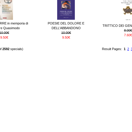
RE in memporia di
POESIE DEL DOLORE E
TRITTICO DEI GEN
ore Quasimodo
DELL'ABBANDONO
8.00€
10.00€
10.00€
7.60€
9.50€
9.50€
of
2592
specials)
Result Pages:
1
2