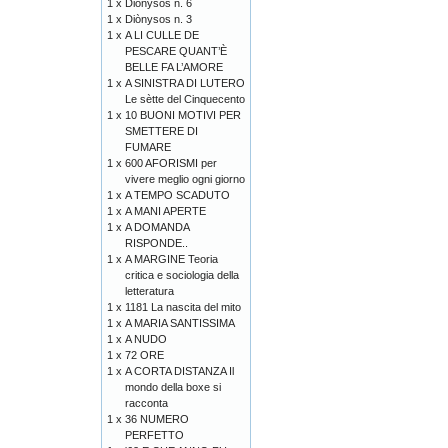
1 x
Diònysos n. 6
1 x
Diònysos n. 3
1 x
A LI CULLE DE
PESCARE QUANT’È
BELLE FA L’AMORE
1 x
A SINISTRA DI LUTERO
Le sètte del Cinquecento
1 x
10 BUONI MOTIVI PER
SMETTERE DI
FUMARE
1 x
600 AFORISMI per
vivere meglio ogni giorno
1 x
A TEMPO SCADUTO
1 x
A MANI APERTE
1 x
A DOMANDA
RISPONDE..
1 x
A MARGINE Teoria
critica e sociologia della
letteratura
1 x
1181 La nascita del mito
1 x
A MARIA SANTISSIMA
1 x
A NUDO
1 x
72 ORE
1 x
A CORTA DISTANZA Il
mondo della boxe si
racconta
1 x
36 NUMERO
PERFETTO