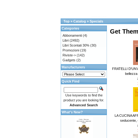
Top
»
Catalog
»
Specials
Categories
Get Them
Abbonamenti
(4)
Libri
(2492)
Libri Scontati 30%
(30)
Promozioni
(19)
Riviste->
(142)
Gadgets
(2)
Manufacturers
FRATELLI D'UN'A
bellezza e
Quick Find
Use keywords to find the
product you are looking for.
Advanced Search
What's New?
LA CUCINA AFR
seducente, d