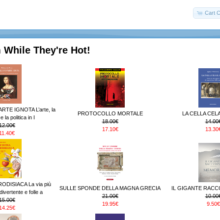
Cart C
 While They're Hot!
RTE IGNOTA L’arte, la
PROTOCOLLO MORTALE
LA CELLA CELA
 la politica in I
18.00€
14.00
12.00€
17.10€
13.30
11.40€
ODISIACA La via più
SULLE SPONDE DELLA MAGNA GRECIA
IL GIGANTE RACC
ivertente e folle a
21.00€
10.00
15.00€
19.95€
9.50€
14.25€