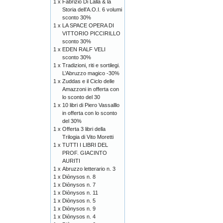
1 x
Fabrizio Di Lalla & la
Storia dell’A.O.I. 6 volumi
sconto 30%
1 x
LA SPACE OPERA DI
VITTORIO PICCIRILLO
sconto 30%
1 x
EDEN RALF VELI
sconto 30%
1 x
Tradizioni, riti e sortilegi.
L’Abruzzo magico -30%
1 x
Zuddas e il Ciclo delle
Amazzoni in offerta con
lo sconto del 30
1 x
10 libri di Piero Vassalllo
in offerta con lo sconto
del 30%
1 x
Offerta 3 libri della
Trilogia di Vito Moretti
1 x
TUTTI I LIBRI DEL
PROF. GIACINTO
AURITI
1 x
Abruzzo letterario n. 3
1 x
Diònysos n. 8
1 x
Diònysos n. 7
1 x
Diònysos n. 11
1 x
Diònysos n. 5
1 x
Diònysos n. 9
1 x
Diònysos n. 4