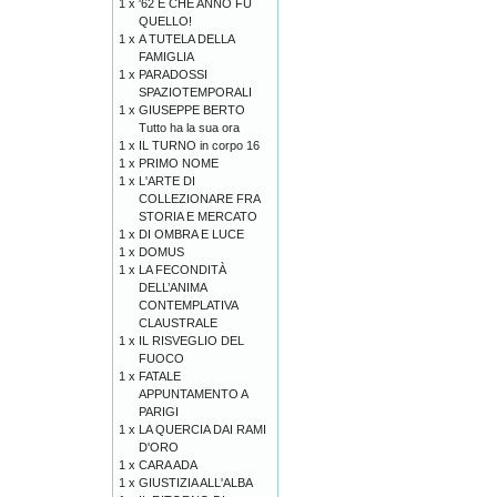
1 x
'62 E CHE ANNO FU
QUELLO!
1 x
A TUTELA DELLA
FAMIGLIA
1 x
PARADOSSI
SPAZIOTEMPORALI
1 x
GIUSEPPE BERTO
Tutto ha la sua ora
1 x
IL TURNO in corpo 16
1 x
PRIMO NOME
1 x
L'ARTE DI
COLLEZIONARE FRA
STORIA E MERCATO
1 x
DI OMBRA E LUCE
1 x
DOMUS
1 x
LA FECONDITÀ
DELL’ANIMA
CONTEMPLATIVA
CLAUSTRALE
1 x
IL RISVEGLIO DEL
FUOCO
1 x
FATALE
APPUNTAMENTO A
PARIGI
1 x
LA QUERCIA DAI RAMI
D'ORO
1 x
CARA ADA
1 x
GIUSTIZIA ALL'ALBA