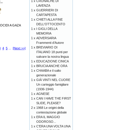
1 x
CRONACHE DI
LAVENZA
1 x
GUERRIERI DI
CARTAPESTA
1 x
CHIETI ALLA FINE
DELL'OTTOCENTO
OCIDI A GAZA
1 x
I GIGLI DELLA
MEMORIA
1 x
ADVERSARIA
Frammenti d'Autore
1 x
BREVIARIO DI
3
4
5
...
[Next >>]
ITALIANO 18 punti per
salvare la nostra lingua
1 x
EDUCAZIONE CINICA
1 x
BRUCIA ANCHE ORA
1 x
CHAABA e il salto
generazionale
1 x
GIÀ VINTI NEL CUORE
Un carteggio famigliare
(1936-1944)
1 x
AGNESE
1 x
CAN I HAVE THE FIRST
SLIDE, PLEASE?
2 x
1968 Le origini della
contestazione globale
1 x
ERA IL MAGGIO
ODOROSO...
1 x
C'ERA UNA VOLTA UNA