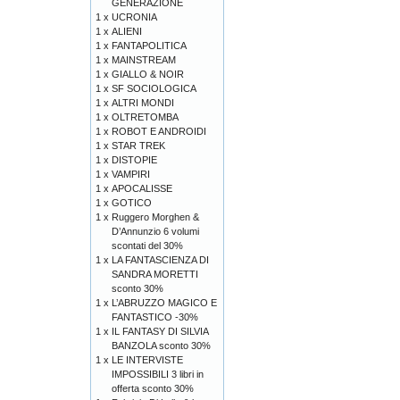
GENERAZIONE
1 x
UCRONIA
1 x
ALIENI
1 x
FANTAPOLITICA
1 x
MAINSTREAM
1 x
GIALLO & NOIR
1 x
SF SOCIOLOGICA
1 x
ALTRI MONDI
1 x
OLTRETOMBA
1 x
ROBOT E ANDROIDI
1 x
STAR TREK
1 x
DISTOPIE
1 x
VAMPIRI
1 x
APOCALISSE
1 x
GOTICO
1 x
Ruggero Morghen &
D’Annunzio 6 volumi
scontati del 30%
1 x
LA FANTASCIENZA DI
SANDRA MORETTI
sconto 30%
1 x
L’ABRUZZO MAGICO E
FANTASTICO -30%
1 x
IL FANTASY DI SILVIA
BANZOLA sconto 30%
1 x
LE INTERVISTE
IMPOSSIBILI 3 libri in
offerta sconto 30%