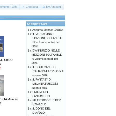
ontents (103)
Checkout
My Account
Shopping Cart
1 x
Assunta Menna: LAURA
1 x
IL VOLTALUNA -
EDIZIONI SOLFANELLI
12 volumi scontati del
30%
1 x
D'ANNUNZIO NELLE
EDIZIONI SOLFANELLI
6 volumi scontati del
 IL CIELO
30%
€
1 x
IL DODECANESO
€
ITALIANO-LA TRILOGIA
sconto 30%
1 x
IL FANTASY DI
MELANIA FUSCONI
sconto 30%
1 x
ENIGMI DEL
FANTASTICO
ONTA Memorie
1 x
FILASTROCCHE PER
€
L'ANGELO
1 x
IL DONO DEL
DIAVOLO