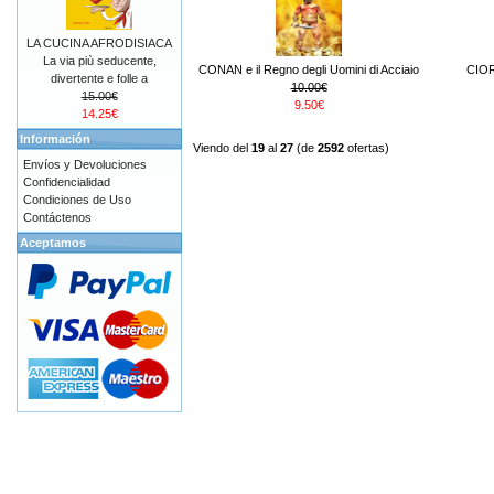
LA CUCINA AFRODISIACA
La via più seducente,
CONAN e il Regno degli Uomini di Acciaio
CIORA
divertente e folle a
10.00€
15.00€
9.50€
14.25€
Información
Viendo del
19
al
27
(de
2592
ofertas)
Envíos y Devoluciones
Confidencialidad
Condiciones de Uso
Contáctenos
Aceptamos