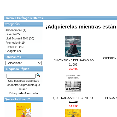
Inicio
»
Catálogo
»
Ofertas
Categorías
¡Adquierelas mientras están 
Abbonamenti
(4)
Libri
(2492)
Libri Scontati 30%
(30)
Promozioni
(19)
Riviste->
(142)
Gadgets
(2)
Fabricantes
CICERONE
L'INVENZIONE DEL PARADISO
11.00€
10.45€
Búsqueda Rápida
Use palabras clave para
encontrar el producto que
busca.
Búsqueda Avanzada
QUEI RAGAZZI DEL CENTRO
PESCARA
Que es lo Nuevo ?
15.00€
14.25€