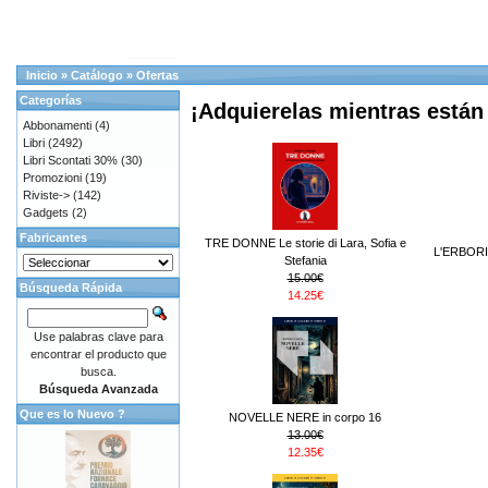
Inicio
»
Catálogo
»
Ofertas
Categorías
¡Adquierelas mientras están 
Abbonamenti
(4)
Libri
(2492)
Libri Scontati 30%
(30)
Promozioni
(19)
Riviste->
(142)
Gadgets
(2)
Fabricantes
TRE DONNE Le storie di Lara, Sofia e
L'ERBORI
Stefania
15.00€
Búsqueda Rápida
14.25€
Use palabras clave para
encontrar el producto que
busca.
Búsqueda Avanzada
Que es lo Nuevo ?
NOVELLE NERE in corpo 16
13.00€
12.35€