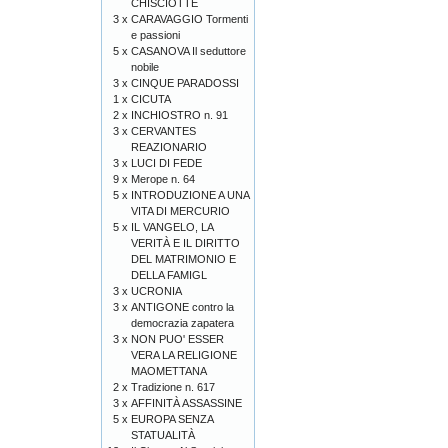
CHISCIOTTE
3 x
CARAVAGGIO Tormenti
e passioni
5 x
CASANOVA Il seduttore
nobile
3 x
CINQUE PARADOSSI
1 x
CICUTA
2 x
INCHIOSTRO n. 91
3 x
CERVANTES
REAZIONARIO
3 x
LUCI DI FEDE
9 x
Merope n. 64
5 x
INTRODUZIONE A UNA
VITA DI MERCURIO
5 x
IL VANGELO, LA
VERITÀ E IL DIRITTO
DEL MATRIMONIO E
DELLA FAMIGL
3 x
UCRONIA
3 x
ANTIGONE contro la
democrazia zapatera
3 x
NON PUO' ESSER
VERA LA RELIGIONE
MAOMETTANA
2 x
Tradizione n. 617
3 x
AFFINITÀ ASSASSINE
5 x
EUROPA SENZA
STATUALITÀ