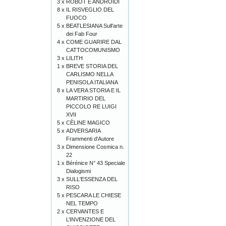
3 x
ROBOT E ANDROIDI
8 x
IL RISVEGLIO DEL
FUOCO
5 x
BEATLESIANA Sull'arte
dei Fab Four
4 x
COME GUARIRE DAL
CATTOCOMUNISMO
3 x
LILITH
1 x
BREVE STORIA DEL
CARLISMO NELLA
PENISOLA ITALIANA
8 x
LA VERA STORIA E IL
MARTIRIO DEL
PICCOLO RE LUIGI
XVII
5 x
CÈLINE MAGICO
5 x
ADVERSARIA
Frammenti d'Autore
3 x
Dimensione Cosmica n.
22
1 x
Bérénice N° 43 Speciale
Dialogismi
3 x
SULL'ESSENZA DEL
RISO
5 x
PESCARA LE CHIESE
NEL TEMPO
2 x
CERVANTES E
L’INVENZIONE DEL