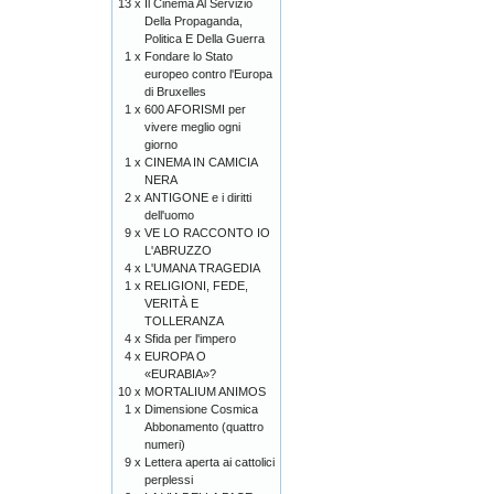
13 x
Il Cinema Al Servizio
Della Propaganda,
Politica E Della Guerra
1 x
Fondare lo Stato
europeo contro l'Europa
di Bruxelles
1 x
600 AFORISMI per
vivere meglio ogni
giorno
1 x
CINEMA IN CAMICIA
NERA
2 x
ANTIGONE e i diritti
dell'uomo
9 x
VE LO RACCONTO IO
L'ABRUZZO
4 x
L'UMANA TRAGEDIA
1 x
RELIGIONI, FEDE,
VERITÀ E
TOLLERANZA
4 x
Sfida per l'impero
4 x
EUROPA O
«EURABIA»?
10 x
MORTALIUM ANIMOS
1 x
Dimensione Cosmica
Abbonamento (quattro
numeri)
9 x
Lettera aperta ai cattolici
perplessi