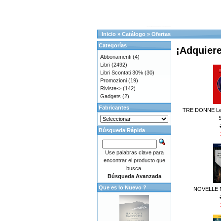
Inicio
»
Catálogo
»
Ofertas
Categorías
¡Adquiere
Abbonamenti
(4)
Libri
(2492)
Libri Scontati 30%
(30)
Promozioni
(19)
Riviste->
(142)
Gadgets
(2)
Fabricantes
TRE DONNE Le st
S
Búsqueda Rápida
Use palabras clave para
encontrar el producto que
busca.
Búsqueda Avanzada
Que es lo Nuevo ?
NOVELLE N