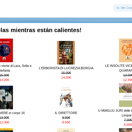
Ver Ces
las mientras están calientes!
orie di Lara, Sofia e
LE INSOLITE VIC
L'ERBORISTA DI LUCREZIA BORGIA
tefania
QUARA
15.00€
15.00€
13.00
14.25€
14.25€
12.35
U MIAGLIU JURI delle 
ERE in corpo 16
IL DIRETTORE
Leopar
13.00€
9.00€
7.00€
12.35€
8.55€
6.65€