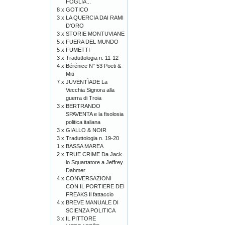
FOGLIA...
8 x
GOTICO
3 x
LA QUERCIA DAI RAMI
D'ORO
3 x
STORIE MONTUVIANE
5 x
FUERA DEL MUNDO
5 x
FUMETTI
3 x
Traduttologia n. 11-12
4 x
Bérénice N° 53 Poeti &
Miti
7 x
JUVENTÌADE La
Vecchia Signora alla
guerra di Troia
3 x
BERTRANDO
SPAVENTA e la fisolosia
politica italiana
3 x
GIALLO & NOIR
3 x
Traduttologia n. 19-20
1 x
BASSA MAREA
2 x
TRUE CRIME Da Jack
lo Squartatore a Jeffrey
Dahmer
4 x
CONVERSAZIONI
CON IL PORTIERE DEI
FREAKS Il fattaccio
4 x
BREVE MANUALE DI
SCIENZA POLITICA
3 x
IL PITTORE