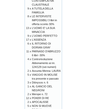
CONTEMPLATIVA
CLAUSTRALE
9 x
A TUTELA DELLA
FAMIGLIA
8 x
LE INTERVISTE
IMPOSSIBILI 3 libri in
offerta sconto 30%
13 x
L'UOMO E' LA SUA
MINACCIA
9 x
L'UOMO PERFETTO
17 x
L'ASSENZA
6 x
IL RITORNO DI
DORIAN GRAY
11 x
PARNASO D'ABRUZZO
6 libri -30%
4 x
Controrivoluzione
Abbonamento ai nn.
124/129 (sei numeri)
2 x
Assunta Menna: LAURA
5 x
VIAGGIO IN MOLISE
tra presente e passato
3 x
Diònysos n. 6
1 x
AL GANCIO DEL
NEGRONI
2 x
Merope n. 72
12 x
POKER DI RE
2 x
APOCALISSE
5 x
NON SI MUOVE