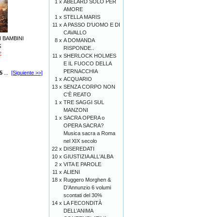
1 x
ABELARD SOLO PER
AMORE
1 x
STELLA MARIS
11 x
A PASSO D'UOMO E DI
CAVALLO
I BAMBINI
8 x
A DOMANDA
€
RISPONDE..
€
11 x
SHERLOCK HOLMES
E IL FUOCO DELLA
PERNACCHIA
5
...
[Siguiente >>]
1 x
ACQUARIO
13 x
SENZA CORPO NON
C'È REATO
1 x
TRE SAGGI SUL
MANZONI
1 x
SACRA OPERA o
OPERA SACRA?
Musica sacra a Roma
nel XIX secolo
22 x
DISEREDATI
10 x
GIUSTIZIA ALL'ALBA
2 x
VITA E PAROLE
11 x
ALIENI
18 x
Ruggero Morghen &
D’Annunzio 6 volumi
scontati del 30%
14 x
LA FECONDITÀ
DELL’ANIMA