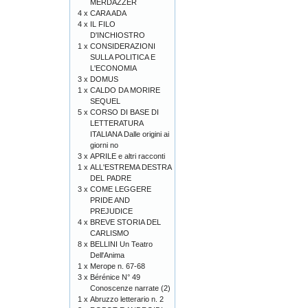
MERDAZZÈR
4 x
CARA ADA
4 x
IL FILO
D'INCHIOSTRO
1 x
CONSIDERAZIONI
SULLA POLITICA E
L'ECONOMIA
3 x
DOMUS
1 x
CALDO DA MORIRE
SEQUEL
5 x
CORSO DI BASE DI
LETTERATURA
ITALIANA Dalle origini ai
giorni no
3 x
APRILE e altri racconti
1 x
ALL'ESTREMA DESTRA
DEL PADRE
3 x
COME LEGGERE
PRIDE AND
PREJUDICE
4 x
BREVE STORIA DEL
CARLISMO
8 x
BELLINI Un Teatro
Dell'Anima
1 x
Merope n. 67-68
3 x
Bérénice N° 49
Conoscenze narrate (2)
1 x
Abruzzo letterario n. 2