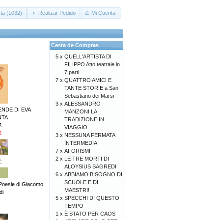
ta (1032)
Realizar Pedido
Mi Cuenta
Cesta de Compras
5 x
QUELL'ARTISTA DI
FILIPPO Atto teatrale in
7 parti
7 x
QUATTRO AMICI E
TANTE STORIE a San
Sebastiano dei Marsi
3 x
ALESSANDRO
ENDE DI EVA
MANZONI LA
NTA
TRADIZIONE IN
€
VIAGGIO
€
3 x
NESSUNA FERMATA
INTERMEDIA
7 x
AFORISMI
2 x
LE TRE MORTI DI
ALOYSIUS SAGREDI
6 x
ABBIAMO BISOGNO DI
SCUOLE E DI
Poesie di Giacomo
MAESTRI!
di
5 x
SPECCHI DI QUESTO
TEMPO
1 x
È STATO PER CAOS