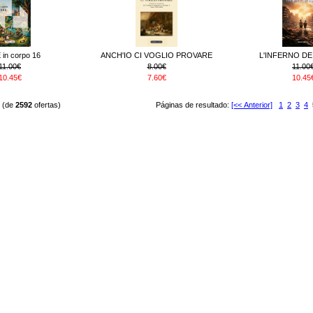
 in corpo 16
ANCH'IO CI VOGLIO PROVARE
L'INFERNO DE
11.00€
8.00€
11.00
10.45€
7.60€
10.45
(de
2592
ofertas)
Páginas de resultado:
[<< Anterior]
1
2
3
4