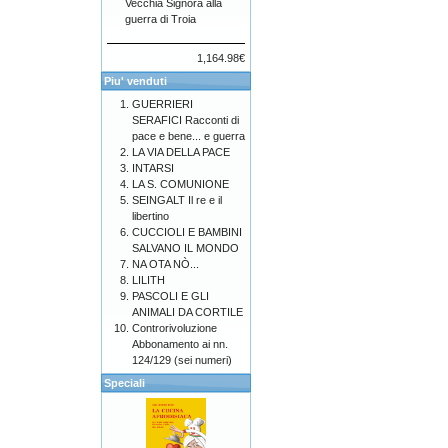
Vecchia Signora alla
guerra di Troia
1,164.98€
Piu' venduti
GUERRIERI
SERAFICI Racconti di
pace e bene... e guerra
LA VIA DELLA PACE
INTARSI
LA S. COMUNIONE
SEINGALT Il re e il
libertino
CUCCIOLI E BAMBINI
SALVANO IL MONDO
NA OTA NÒ...
LILITH
PASCOLI E GLI
ANIMALI DA CORTILE
Controrivoluzione
Abbonamento ai nn.
124/129 (sei numeri)
Speciali