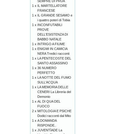
SEMPRE DI PRUA
1 x
IL MARTELLATORE
FRANCESE
1 x
IL GRANDE SESAMO e
i quattro poteri di Tobia
1 x
INCONFUTABILI
PROVE
DELL'ESISTENZA DI
BABBO NATALE
1 x
INTRIGO A FIUME
1 x
ENIGMI IN CAMICIA
NERA Tredici racconti
1 x
LA PENTECOSTE DEL
SANTO ASSASSINO
1 x
36 NUMERO
PERFETTO
1 x
LA NOTTE DEL FUMO
SULL'ACQUA
1 x
LA MEMORIA DELLE
CENERI La Libreria del
Demonio
1 x
AL DI QUA DEL
FUOCO
2 x
MITOLOGIA E PSICHE
Dodici racconti dal Mito
1 x
A DOMANDA
RISPONDE..
1 x
JUVENTÌADE La