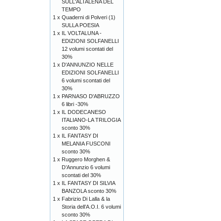
SULL'ALTALENA DEL
TEMPO
1 x
Quaderni di Polveri (1)
SULLA POESIA
1 x
IL VOLTALUNA -
EDIZIONI SOLFANELLI
12 volumi scontati del
30%
1 x
D'ANNUNZIO NELLE
EDIZIONI SOLFANELLI
6 volumi scontati del
30%
1 x
PARNASO D'ABRUZZO
6 libri -30%
1 x
IL DODECANESO
ITALIANO-LA TRILOGIA
sconto 30%
1 x
IL FANTASY DI
MELANIA FUSCONI
sconto 30%
1 x
Ruggero Morghen &
D’Annunzio 6 volumi
scontati del 30%
1 x
IL FANTASY DI SILVIA
BANZOLA sconto 30%
1 x
Fabrizio Di Lalla & la
Storia dell’A.O.I. 6 volumi
sconto 30%