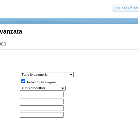
Cosa c'è nel 
Avanzata
erca
Includi Subcategorie