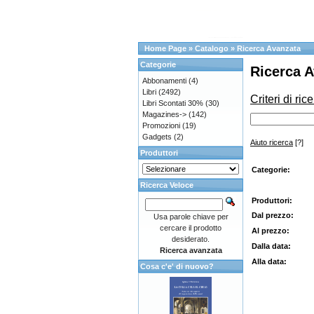
Home Page
»
Catalogo
»
Ricerca Avanzata
Categorie
Ricerca 
Abbonamenti
(4)
Libri
(2492)
Criteri di ric
Libri Scontati 30%
(30)
Magazines->
(142)
Promozioni
(19)
Gadgets
(2)
Aiuto ricerca
[?]
Produttori
Categorie:
Ricerca Veloce
Produttori:
Dal prezzo:
Usa parole chiave per
cercare il prodotto
Al prezzo:
desiderato.
Dalla data:
Ricerca avanzata
Alla data:
Cosa c'e' di nuovo?