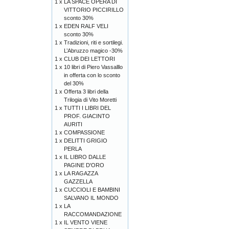
1 x
LA SPACE OPERA DI
VITTORIO PICCIRILLO
sconto 30%
1 x
EDEN RALF VELI
sconto 30%
1 x
Tradizioni, riti e sortilegi.
L’Abruzzo magico -30%
1 x
CLUB DEI LETTORI
1 x
10 libri di Piero Vassalllo
in offerta con lo sconto
del 30%
1 x
Offerta 3 libri della
Trilogia di Vito Moretti
1 x
TUTTI I LIBRI DEL
PROF. GIACINTO
AURITI
1 x
COMPASSIONE
1 x
DELITTI GRIGIO
PERLA
1 x
IL LIBRO DALLE
PAGINE D'ORO
1 x
LA RAGAZZA
GAZZELLA
1 x
CUCCIOLI E BAMBINI
SALVANO IL MONDO
1 x
LA
RACCOMANDAZIONE
1 x
IL VENTO VIENE