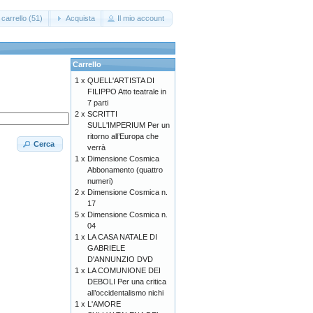
carrello (51)
Acquista
Il mio account
Carrello
1 x
QUELL'ARTISTA DI
FILIPPO Atto teatrale in
7 parti
2 x
SCRITTI
SULL'IMPERIUM Per un
ritorno all’Europa che
Cerca
verrà
1 x
Dimensione Cosmica
Abbonamento (quattro
numeri)
2 x
Dimensione Cosmica n.
17
5 x
Dimensione Cosmica n.
04
1 x
LA CASA NATALE DI
GABRIELE
D'ANNUNZIO DVD
1 x
LA COMUNIONE DEI
DEBOLI Per una critica
all’occidentalismo nichi
1 x
L'AMORE