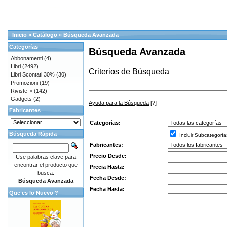
Inicio
»
Catálogo
»
Búsqueda Avanzada
Categorías
Búsqueda Avanzada
Abbonamenti
(4)
Libri
(2492)
Criterios de Búsqueda
Libri Scontati 30%
(30)
Promozioni
(19)
Riviste->
(142)
Gadgets
(2)
Ayuda para la Búsqueda
[?]
Fabricantes
Categorías:
Búsqueda Rápida
Incluir Subcategoría
Fabricantes:
Precio Desde:
Use palabras clave para
encontrar el producto que
Precia Hasta:
busca.
Fecha Desde:
Búsqueda Avanzada
Fecha Hasta:
Que es lo Nuevo ?