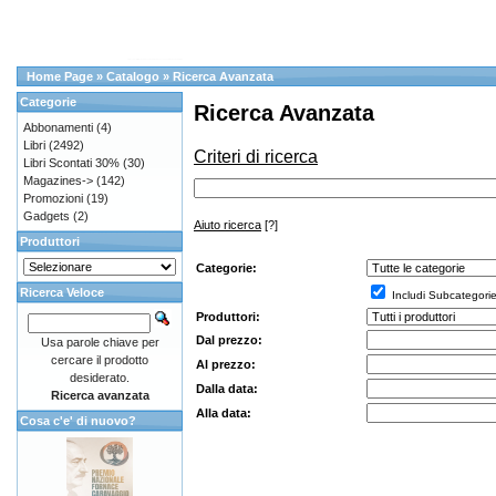
Home Page
»
Catalogo
»
Ricerca Avanzata
Categorie
Ricerca Avanzata
Abbonamenti
(4)
Libri
(2492)
Criteri di ricerca
Libri Scontati 30%
(30)
Magazines->
(142)
Promozioni
(19)
Gadgets
(2)
Aiuto ricerca
[?]
Produttori
Categorie:
Ricerca Veloce
Includi Subcategori
Produttori:
Dal prezzo:
Usa parole chiave per
cercare il prodotto
Al prezzo:
desiderato.
Dalla data:
Ricerca avanzata
Alla data:
Cosa c'e' di nuovo?