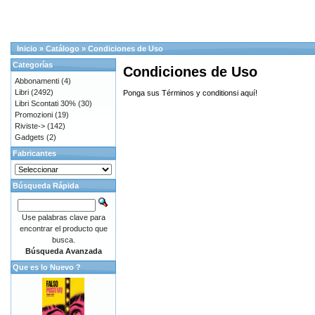
Inicio
»
Catálogo
»
Condiciones de Uso
Categorías
Condiciones de Uso
Abbonamenti
(4)
Libri
(2492)
Ponga sus Términos y conditionsi aquí!
Libri Scontati 30%
(30)
Promozioni
(19)
Riviste->
(142)
Gadgets
(2)
Fabricantes
Búsqueda Rápida
Use palabras clave para
encontrar el producto que
busca.
Búsqueda Avanzada
Que es lo Nuevo ?