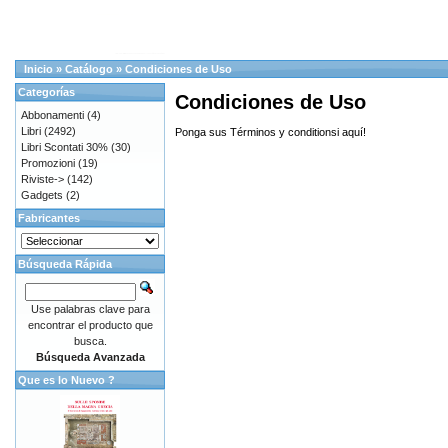
Inicio
»
Catálogo
»
Condiciones de Uso
Categorías
Condiciones de Uso
Abbonamenti
(4)
Libri
(2492)
Ponga sus Términos y conditionsi aquí!
Libri Scontati 30%
(30)
Promozioni
(19)
Riviste->
(142)
Gadgets
(2)
Fabricantes
Búsqueda Rápida
Use palabras clave para
encontrar el producto que
busca.
Búsqueda Avanzada
Que es lo Nuevo ?