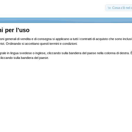
Cosa c'è nel c
i per l'uso
oni generali di vendita e di consegna si applicano a tutti i contratti di acquisto che sono inclu
ist. Ordinando si accettano questi termini e condizioni.
egrale in lingua svedese o inglese, cliccando sulla bandiera del paese nella colonna di destra. È
 cliccando sulla bandiera del paese.