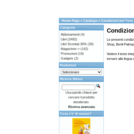
Home Page
»
Catalogo
»
Condizioni per l'uso
Categorie
Condizion
Abbonamenti
(4)
Libri
(2492)
Le presenti condizi
Libri Scontati 30%
(30)
Shop, Bertil Palmqv
Magazines->
(142)
Promozioni
(19)
Vedere il testo int
Gadgets
(2)
tornare alla lingua
Produttori
Ricerca Veloce
Usa parole chiave per
cercare il prodotto
desiderato.
Ricerca avanzata
Cosa c'e' di nuovo?