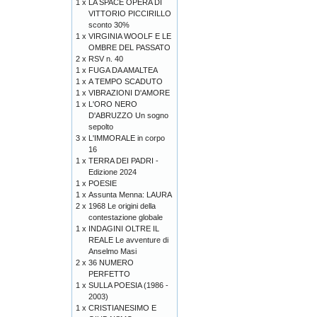
1 x
LA SPACE OPERA DI
VITTORIO PICCIRILLO
sconto 30%
1 x
VIRGINIA WOOLF E LE
OMBRE DEL PASSATO
2 x
RSV n. 40
1 x
FUGA DA AMALTEA
1 x
A TEMPO SCADUTO
1 x
VIBRAZIONI D'AMORE
1 x
L'ORO NERO
D'ABRUZZO Un sogno
sepolto
3 x
L'IMMORALE in corpo
16
1 x
TERRA DEI PADRI -
Edizione 2024
1 x
POESIE
1 x
Assunta Menna: LAURA
2 x
1968 Le origini della
contestazione globale
1 x
INDAGINI OLTRE IL
REALE Le avventure di
Anselmo Masi
2 x
36 NUMERO
PERFETTO
1 x
SULLA POESIA (1986 -
2003)
1 x
CRISTIANESIMO E