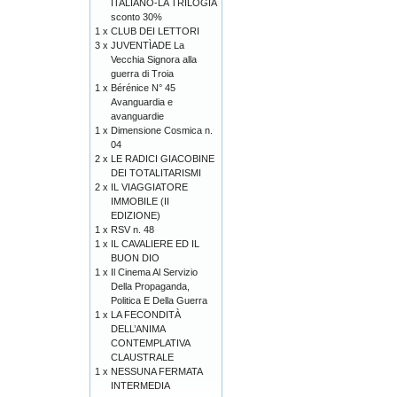
ITALIANO-LA TRILOGIA
sconto 30%
1 x
CLUB DEI LETTORI
3 x
JUVENTÌADE La
Vecchia Signora alla
guerra di Troia
1 x
Bérénice N° 45
Avanguardia e
avanguardie
1 x
Dimensione Cosmica n.
04
2 x
LE RADICI GIACOBINE
DEI TOTALITARISMI
2 x
IL VIAGGIATORE
IMMOBILE (II
EDIZIONE)
1 x
RSV n. 48
1 x
IL CAVALIERE ED IL
BUON DIO
1 x
Il Cinema Al Servizio
Della Propaganda,
Politica E Della Guerra
1 x
LA FECONDITÀ
DELL’ANIMA
CONTEMPLATIVA
CLAUSTRALE
1 x
NESSUNA FERMATA
INTERMEDIA