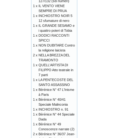
127/132 (sei numeri)
1 x
IL VENTO VIENE
SEMPRE DI PRUA
1 x
INCHIOSTRO NOIR 5
12 sfumature di nero
1 x
IL GRANDE SESAMO e
i quattro poteri di Tobia
1 x
DODICI RACCONTI
SPICCI
1 x
NON DUBITARE Contro
la religione laicista
2 x
NELLA BREZZA DEL
TRAMONTO
1 x
QUELL'ARTISTA DI
FILIPPO Atto teatrale in
7 parti
1 x
LA PENTECOSTE DEL
SANTO ASSASSINO
1 x
Bérénice N° 47 L'Inisme
à Paris
1 x
Bérénice N° 40/41
Speciale Malinconia
1 x
INCHIOSTRO n. 91
1 x
Bérénice N° 44 Speciale
Dada
1 x
Bérénice N° 49
Conoscenze narrate (2)
2 x
Bérénice N° 36/37 Jean-