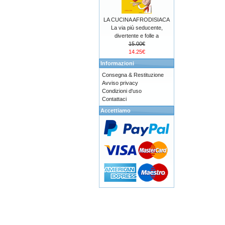
LA CUCINA AFRODISIACA
La via più seducente,
divertente e folle a
15.00€
14.25€
Informazioni
Consegna & Restituzione
Avviso privacy
Condizioni d'uso
Contattaci
Accettiamo