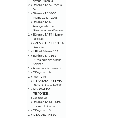
Arthur Rimbaud
2 x
Bérénice N° 52 Poeti &
Miti
1 x
Bérénice N° 34/35
Inismo 1980 - 2005
1 x
Bérénice N° 50
Avanguardie: dal
Situazionismo all'Inismo
1 x
Bérénice N° 54 Il fomite
Rimbaud
1 x
GALASSIE PERDUTE 5.
Rivincita
1 x
Il Filo d'Arianna N° 2
4 x
Bérénice N° 31/32
L’Eros nelle Arti e nelle
Scienze
1 x
Abruzzo letterario n. 2
1 x
Diònysos n. 9
1 x
RSV n. 45
1 x
IL FANTASY DI SILVIA
BANZOLA sconto 30%
1 x
A DOMANDA
RISPONDE..
1 x
CARA ADA
1 x
Bérénice N° 51 L'altra
chioma di Bérénice
4 x
Diònysos n. 3
1 x
IL DODECANESO