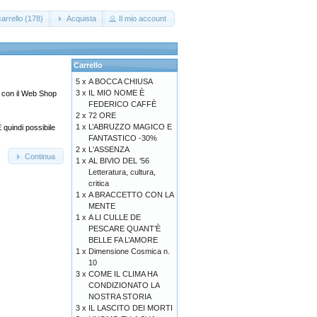
arrello (178)
Acquista
Il mio account
Carrello
5 x
A BOCCA CHIUSA
3 x
IL MIO NOME È
si con il Web Shop
FEDERICO CAFFÈ
2 x
72 ORE
1 x
L’ABRUZZO MAGICO E
 quindi possibile
FANTASTICO -30%
2 x
L'ASSENZA
Continua
1 x
AL BIVIO DEL '56
Letteratura, cultura,
critica
1 x
A BRACCETTO CON LA
MENTE
1 x
A LI CULLE DE
PESCARE QUANT’È
BELLE FA L’AMORE
1 x
Dimensione Cosmica n.
10
3 x
COME IL CLIMA HA
CONDIZIONATO LA
NOSTRA STORIA
3 x
IL LASCITO DEI MORTI