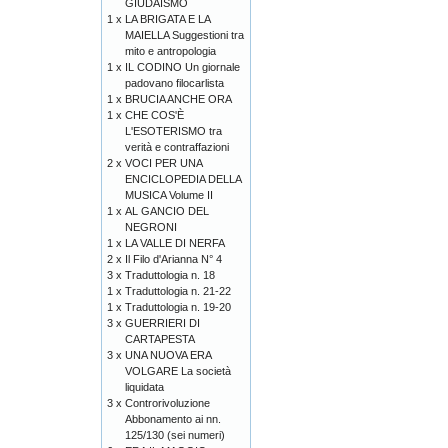
GIUDAISMO
1 x
LA BRIGATA E LA
MAIELLA Suggestioni tra
mito e antropologia
1 x
IL CODINO Un giornale
padovano filocarlista
1 x
BRUCIA ANCHE ORA
1 x
CHE COS'È
L'ESOTERISMO tra
verità e contraffazioni
2 x
VOCI PER UNA
ENCICLOPEDIA DELLA
MUSICA Volume II
1 x
AL GANCIO DEL
NEGRONI
1 x
LA VALLE DI NERFA
2 x
Il Filo d'Arianna N° 4
3 x
Traduttologia n. 18
1 x
Traduttologia n. 21-22
1 x
Traduttologia n. 19-20
3 x
GUERRIERI DI
CARTAPESTA
3 x
UNA NUOVA ERA
VOLGARE La società
liquidata
3 x
Controrivoluzione
Abbonamento ai nn.
125/130 (sei numeri)