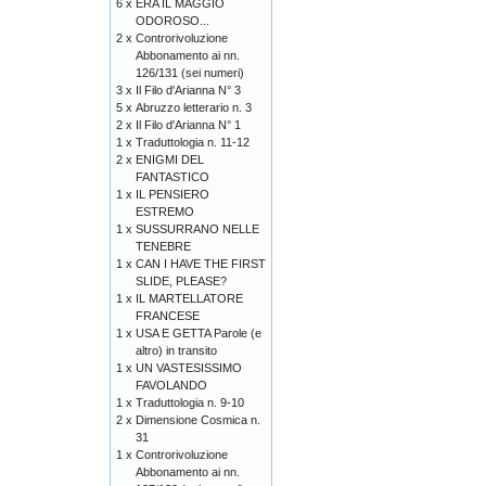
6 x
ERA IL MAGGIO
ODOROSO...
2 x
Controrivoluzione
Abbonamento ai nn.
126/131 (sei numeri)
3 x
Il Filo d'Arianna N° 3
5 x
Abruzzo letterario n. 3
2 x
Il Filo d'Arianna N° 1
1 x
Traduttologia n. 11-12
2 x
ENIGMI DEL
FANTASTICO
1 x
IL PENSIERO
ESTREMO
1 x
SUSSURRANO NELLE
TENEBRE
1 x
CAN I HAVE THE FIRST
SLIDE, PLEASE?
1 x
IL MARTELLATORE
FRANCESE
1 x
USA E GETTA Parole (e
altro) in transito
1 x
UN VASTESISSIMO
FAVOLANDO
1 x
Traduttologia n. 9-10
2 x
Dimensione Cosmica n.
31
1 x
Controrivoluzione
Abbonamento ai nn.