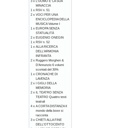
3 x
L'UOMO E' LA SUA
MINACCIA
1 x
RSV n. 51
2 x
VOCI PER UNA
ENCICLOPEDIA DELLA
MUSICA Volume I
1 x
EUROPA SENZA
STATUALITÀ
2 x
EUGENIO ONEGIN
1 x
RSV n. 52
1 x
ALLA RICERCA
DELL'ARMONIA
INFRANTA
2 x
Ruggero Morghen &
D’Annunzio 6 volumi
scontati del 30%
1 x
CRONACHE DI
LAVENZA
2 x
I GIGLI DELLA
MEMORIA
2 x
IL TEATRO SENZA
TEATRO Quattro testi
teatrali
4 x
A CORTA DISTANZA Il
mondo della boxe si
racconta
3 x
CHIETI ALLA FINE
DELL'OTTOCENTO