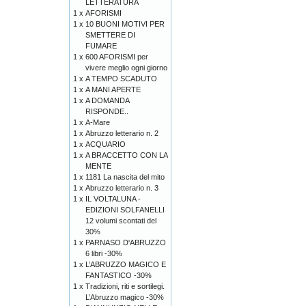
LETTERATURA
1 x
AFORISMI
1 x
10 BUONI MOTIVI PER
SMETTERE DI
FUMARE
1 x
600 AFORISMI per
vivere meglio ogni giorno
1 x
A TEMPO SCADUTO
1 x
A MANI APERTE
1 x
A DOMANDA
RISPONDE..
1 x
A-Mare
1 x
Abruzzo letterario n. 2
1 x
ACQUARIO
1 x
A BRACCETTO CON LA
MENTE
1 x
1181 La nascita del mito
1 x
Abruzzo letterario n. 3
1 x
IL VOLTALUNA -
EDIZIONI SOLFANELLI
12 volumi scontati del
30%
1 x
PARNASO D'ABRUZZO
6 libri -30%
1 x
L’ABRUZZO MAGICO E
FANTASTICO -30%
1 x
Tradizioni, riti e sortilegi.
L’Abruzzo magico -30%