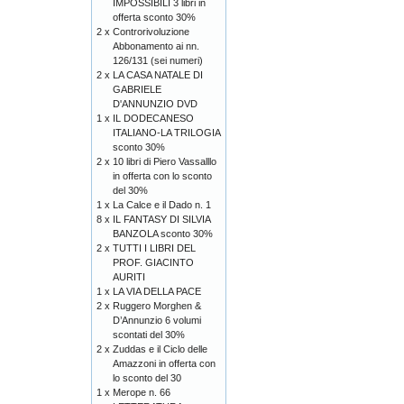
IMPOSSIBILI 3 libri in
offerta sconto 30%
2 x
Controrivoluzione
Abbonamento ai nn.
126/131 (sei numeri)
2 x
LA CASA NATALE DI
GABRIELE
D'ANNUNZIO DVD
1 x
IL DODECANESO
ITALIANO-LA TRILOGIA
sconto 30%
2 x
10 libri di Piero Vassalllo
in offerta con lo sconto
del 30%
1 x
La Calce e il Dado n. 1
8 x
IL FANTASY DI SILVIA
BANZOLA sconto 30%
2 x
TUTTI I LIBRI DEL
PROF. GIACINTO
AURITI
1 x
LA VIA DELLA PACE
2 x
Ruggero Morghen &
D’Annunzio 6 volumi
scontati del 30%
2 x
Zuddas e il Ciclo delle
Amazzoni in offerta con
lo sconto del 30
1 x
Merope n. 66