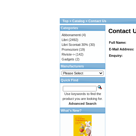
Top
»
Catalog
»
Contact Us
Categories
Contact 
Abbonamenti
(4)
Libri
(2492)
Full Name:
Libri Scontati 30%
(30)
E-Mail Address:
Promozioni
(19)
Riviste->
(142)
Enquiry:
Gadgets
(2)
Manufacturers
Quick Find
Use keywords to find the
product you are looking for.
Advanced Search
What's New?