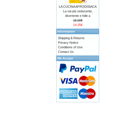
LA CUCINA AFRODISIACA
La via più seducente,
divertente e folle a
15.00€
14.25€
Information
Shipping & Returns
Privacy Notice
Conditions of Use
Contact Us
We Accept