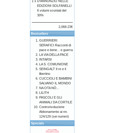
1 x
D'ANNUNZIO NELLE
EDIZIONI SOLFANELLI
6 volumi scontati del
30%
2,068.23€
Bestsellers
GUERRIERI
SERAFICI Racconti di
pace e bene... e guerra
LA VIA DELLA PACE
INTARSI
LA S. COMUNIONE
SEINGALT Il re e il
libertino
CUCCIOLI E BAMBINI
SALVANO IL MONDO
NA OTA NÒ...
LILITH
PASCOLI E GLI
ANIMALI DA CORTILE
Controrivoluzione
Abbonamento ai nn.
124/129 (sei numeri)
Specials