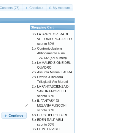
Contents (78)
Checkout
My Account
Shopping Cart
3 x
LA SPACE OPERA DI
VITTORIO PICCIRILLO
sconto 30%
1 x
Controrivoluzione
Abbonamento ai nn.
127/132 (sei numeri)
1 x
LA MALEDIZIONE DEL
QUADRO
2 x
Assunta Menna: LAURA
2 x
Offerta 3 libri della
Trilogia di Vito Moretti
2 x
LA FANTASCIENZA DI
SANDRA MORETTI
sconto 30%
3 x
IL FANTASY DI
MELANIA FUSCONI
sconto 30%
4 x
CLUB DEI LETTORI
Continue
5 x
EDEN RALF VELI
sconto 30%
3 x
LE INTERVISTE