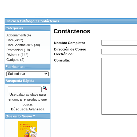
Inicio
»
Catálogo
»
Contáctenos
Categorías
Contáctenos
Abbonamenti
(4)
Libri
(2492)
Nombre Completo:
Libri Scontati 30%
(30)
Dirección de Correo
Promozioni
(19)
Electrónico:
Riviste->
(142)
Gadgets
(2)
Consulta:
Fabricantes
Búsqueda Rápida
Use palabras clave para
encontrar el producto que
busca.
Búsqueda Avanzada
Que es lo Nuevo ?