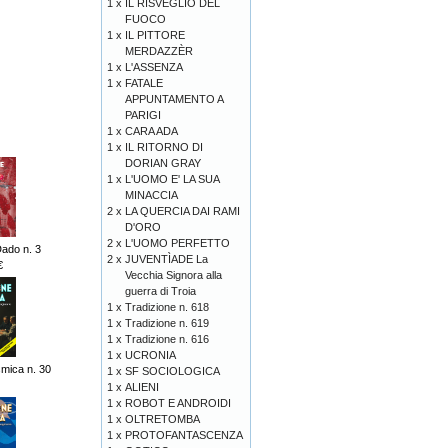
1 x
IL RISVEGLIO DEL
FUOCO
1 x
IL PITTORE
MERDAZZÈR
1 x
L'ASSENZA
1 x
FATALE
APPUNTAMENTO A
PARIGI
1 x
CARA ADA
1 x
IL RITORNO DI
DORIAN GRAY
1 x
L'UOMO E' LA SUA
MINACCIA
2 x
LA QUERCIA DAI RAMI
D'ORO
2 x
L'UOMO PERFETTO
Dado n. 3
2 x
JUVENTÌADE La
€
Vecchia Signora alla
guerra di Troia
1 x
Tradizione n. 618
1 x
Tradizione n. 619
1 x
Tradizione n. 616
1 x
UCRONIA
mica n. 30
1 x
SF SOCIOLOGICA
1 x
ALIENI
1 x
ROBOT E ANDROIDI
1 x
OLTRETOMBA
1 x
PROTOFANTASCENZA