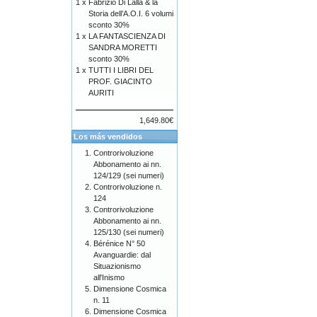
1 x
Fabrizio Di Lalla & la
Storia dell’A.O.I. 6 volumi
sconto 30%
1 x
LA FANTASCIENZA DI
SANDRA MORETTI
sconto 30%
1 x
TUTTI I LIBRI DEL
PROF. GIACINTO
AURITI
1,649.80€
Los más vendidos
Controrivoluzione
Abbonamento ai nn.
124/129 (sei numeri)
Controrivoluzione n.
124
Controrivoluzione
Abbonamento ai nn.
125/130 (sei numeri)
Bérénice N° 50
Avanguardie: dal
Situazionismo
all'Inismo
Dimensione Cosmica
n. 11
Dimensione Cosmica