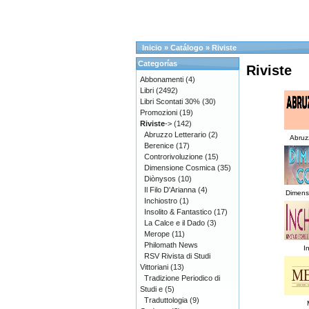
Inicio
»
Catálogo
»
Riviste
Categorías
Riviste
Abbonamenti
(4)
Libri
(2492)
Libri Scontati 30%
(30)
Promozioni
(19)
Riviste
->
(142)
Abruzzo Letterario
(2)
Abruzz
Berenice
(17)
Controrivoluzione
(15)
Dimensione Cosmica
(35)
Diònysos
(10)
Il Filo D'Arianna
(4)
Dimens
Inchiostro
(1)
Insolito & Fantastico
(17)
La Calce e il Dado
(3)
Merope
(11)
Philomath News
I
RSV Rivista di Studi
Vittoriani
(13)
Tradizione Periodico di
Studi e
(5)
Traduttologia
(9)