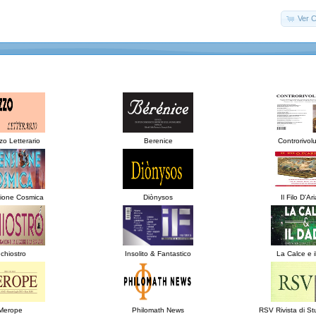
Ver C
o Letterario
Berenice
Controrivol
ione Cosmica
Diònysos
Il Filo D'A
nchiostro
Insolito & Fantastico
La Calce e 
Merope
Philomath News
RSV Rivista di Stu