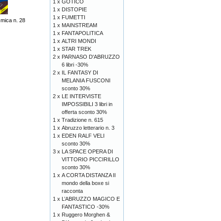
1 x
GOTICO
1 x
DISTOPIE
1 x
FUMETTI
mica n. 28
1 x
MAINSTREAM
1 x
FANTAPOLITICA
1 x
ALTRI MONDI
1 x
STAR TREK
2 x
PARNASO D'ABRUZZO
6 libri -30%
2 x
IL FANTASY DI
MELANIA FUSCONI
sconto 30%
2 x
LE INTERVISTE
IMPOSSIBILI 3 libri in
offerta sconto 30%
1 x
Tradizione n. 615
1 x
Abruzzo letterario n. 3
1 x
EDEN RALF VELI
sconto 30%
3 x
LA SPACE OPERA DI
VITTORIO PICCIRILLO
sconto 30%
1 x
A CORTA DISTANZA Il
mondo della boxe si
racconta
1 x
L’ABRUZZO MAGICO E
FANTASTICO -30%
1 x
Ruggero Morghen &