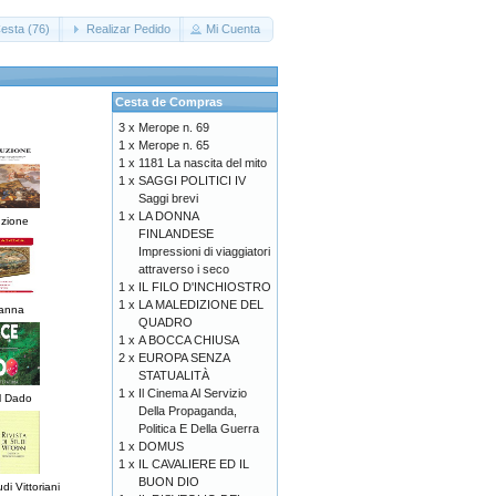
esta (76)
Realizar Pedido
Mi Cuenta
Cesta de Compras
3 x
Merope n. 69
1 x
Merope n. 65
1 x
1181 La nascita del mito
1 x
SAGGI POLITICI IV
Saggi brevi
1 x
LA DONNA
uzione
FINLANDESE
Impressioni di viaggiatori
attraverso i seco
1 x
IL FILO D'INCHIOSTRO
1 x
LA MALEDIZIONE DEL
rianna
QUADRO
1 x
A BOCCA CHIUSA
2 x
EUROPA SENZA
STATUALITÀ
1 x
Il Cinema Al Servizio
il Dado
Della Propaganda,
Politica E Della Guerra
1 x
DOMUS
1 x
IL CAVALIERE ED IL
BUON DIO
di Vittoriani