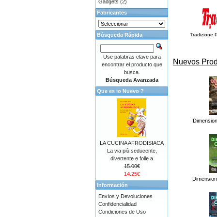
Gadgets
(2)
Fabricantes
Búsqueda Rápida
Tradizione P
Use palabras clave para
Nuevos Prod
encontrar el producto que
busca.
Búsqueda Avanzada
Que es lo Nuevo ?
Dimension
LA CUCINA AFRODISIACA
La via più seducente,
divertente e folle a
15.00€
14.25€
Dimension
Información
Envíos y Devoluciones
Confidencialidad
Condiciones de Uso