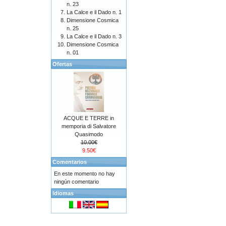
n. 23
La Calce e il Dado n. 1
Dimensione Cosmica
n. 25
La Calce e il Dado n. 3
Dimensione Cosmica
n. 01
Ofertas
ACQUE E TERRE in
memporia di Salvatore
Quasimodo
10.00€
9.50€
Comentarios
En este momento no hay
ningún comentario
Idiomas