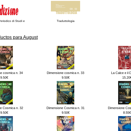
eriodico di Studi e
Traduttologia
uctos para August
e cosmica n. 34
Dimensione cosmica n. 33
La Calce e il 
9.50€
9.50€
15.20
e Cosmica n. 32
Dimensione Cosmica n. 31
Dimensione Cos
9.50€
9.50€
8.55€