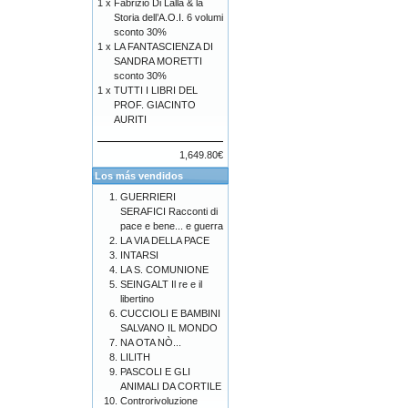
1 x
Fabrizio Di Lalla & la
Storia dell’A.O.I. 6 volumi
sconto 30%
1 x
LA FANTASCIENZA DI
SANDRA MORETTI
sconto 30%
1 x
TUTTI I LIBRI DEL
PROF. GIACINTO
AURITI
1,649.80€
Los más vendidos
GUERRIERI
SERAFICI Racconti di
pace e bene... e guerra
LA VIA DELLA PACE
INTARSI
LA S. COMUNIONE
SEINGALT Il re e il
libertino
CUCCIOLI E BAMBINI
SALVANO IL MONDO
NA OTA NÒ...
LILITH
PASCOLI E GLI
ANIMALI DA CORTILE
Controrivoluzione