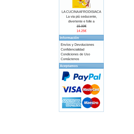
LA CUCINA AFRODISIACA
La via più seducente,
divertente e folle a
15.00€
14.25€
Información
Envíos y Devoluciones
Confidencialidad
Condiciones de Uso
Contáctenos
Aceptamos