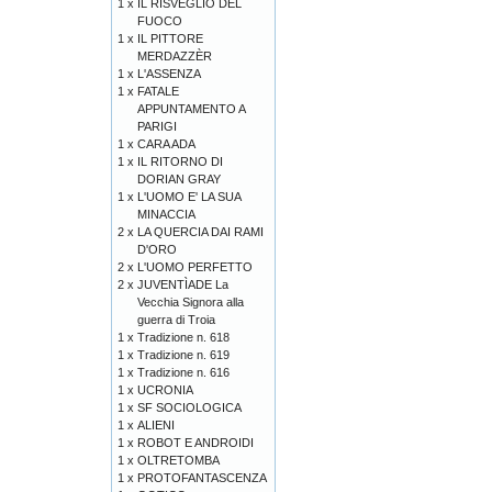
1 x
IL RISVEGLIO DEL
FUOCO
1 x
IL PITTORE
MERDAZZÈR
1 x
L'ASSENZA
1 x
FATALE
APPUNTAMENTO A
PARIGI
1 x
CARA ADA
1 x
IL RITORNO DI
DORIAN GRAY
1 x
L'UOMO E' LA SUA
MINACCIA
2 x
LA QUERCIA DAI RAMI
D'ORO
2 x
L'UOMO PERFETTO
2 x
JUVENTÌADE La
Vecchia Signora alla
guerra di Troia
1 x
Tradizione n. 618
1 x
Tradizione n. 619
1 x
Tradizione n. 616
1 x
UCRONIA
1 x
SF SOCIOLOGICA
1 x
ALIENI
1 x
ROBOT E ANDROIDI
1 x
OLTRETOMBA
1 x
PROTOFANTASCENZA