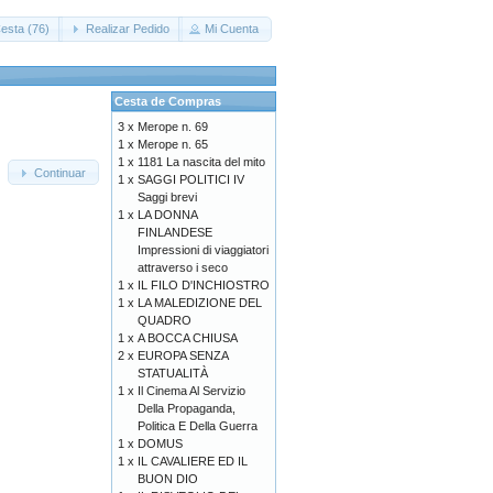
esta (76)
Realizar Pedido
Mi Cuenta
Cesta de Compras
3 x
Merope n. 69
1 x
Merope n. 65
1 x
1181 La nascita del mito
Continuar
1 x
SAGGI POLITICI IV
Saggi brevi
1 x
LA DONNA
FINLANDESE
Impressioni di viaggiatori
attraverso i seco
1 x
IL FILO D'INCHIOSTRO
1 x
LA MALEDIZIONE DEL
QUADRO
1 x
A BOCCA CHIUSA
2 x
EUROPA SENZA
STATUALITÀ
1 x
Il Cinema Al Servizio
Della Propaganda,
Politica E Della Guerra
1 x
DOMUS
1 x
IL CAVALIERE ED IL
BUON DIO