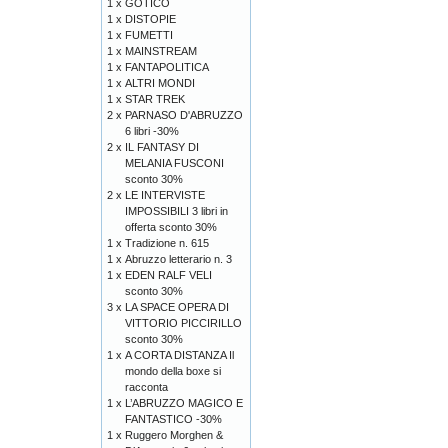
1 x
GOTICO
1 x
DISTOPIE
1 x
FUMETTI
1 x
MAINSTREAM
1 x
FANTAPOLITICA
1 x
ALTRI MONDI
1 x
STAR TREK
2 x
PARNASO D'ABRUZZO
6 libri -30%
2 x
IL FANTASY DI
MELANIA FUSCONI
sconto 30%
2 x
LE INTERVISTE
IMPOSSIBILI 3 libri in
offerta sconto 30%
1 x
Tradizione n. 615
1 x
Abruzzo letterario n. 3
1 x
EDEN RALF VELI
sconto 30%
3 x
LA SPACE OPERA DI
VITTORIO PICCIRILLO
sconto 30%
1 x
A CORTA DISTANZA Il
mondo della boxe si
racconta
1 x
L’ABRUZZO MAGICO E
FANTASTICO -30%
1 x
Ruggero Morghen &