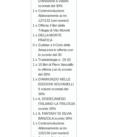
D’Annunzio 6 volumi
scontati del 30%
1 x
Controrivoluzione
Abbonamento ai nn.
127/132 (sei numeri)
1 x
Offerta 3 libri della
Trilogia di Vito Moretti
1 x
DELLA MORTE
PRATICA
5 x
Zuddas e il Ciclo delle
Amazzoni in offerta con
lo sconto del 30
1 x
Traduttologia n. 19-20
1 x
10 libri di Piero Vassalllo
in offerta con lo sconto
del 30%
1 x
D'ANNUNZIO NELLE
EDIZIONI SOLFANELLI
6 volumi scontati del
30%
1 x
IL DODECANESO
ITALIANO-LA TRILOGIA
sconto 30%
1 x
IL FANTASY DI SILVIA
BANZOLA sconto 30%
1 x
Controrivoluzione
Abbonamento ai nn.
125/130 (sei numeri)