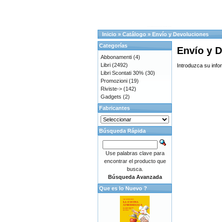
Inicio
»
Catálogo
»
Envío y Devoluciones
Categorías
Envío y 
Abbonamenti
(4)
Libri
(2492)
Introduzca su info
Libri Scontati 30%
(30)
Promozioni
(19)
Riviste->
(142)
Gadgets
(2)
Fabricantes
Búsqueda Rápida
Use palabras clave para
encontrar el producto que
busca.
Búsqueda Avanzada
Que es lo Nuevo ?