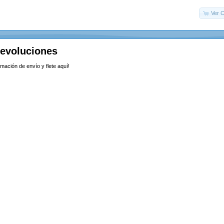
Ver C
Devoluciones
rmación de envío y flete aquí!