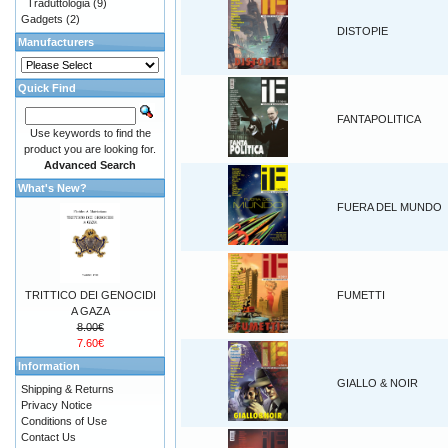
Traduttologia
(9)
Gadgets
(2)
DISTOPIE
Manufacturers
Quick Find
FANTAPOLITICA
Use keywords to find the
product you are looking for.
Advanced Search
What's New?
FUERA DEL MUNDO
TRITTICO DEI GENOCIDI
FUMETTI
A GAZA
8.00€
7.60€
Information
GIALLO & NOIR
Shipping & Returns
Privacy Notice
Conditions of Use
Contact Us