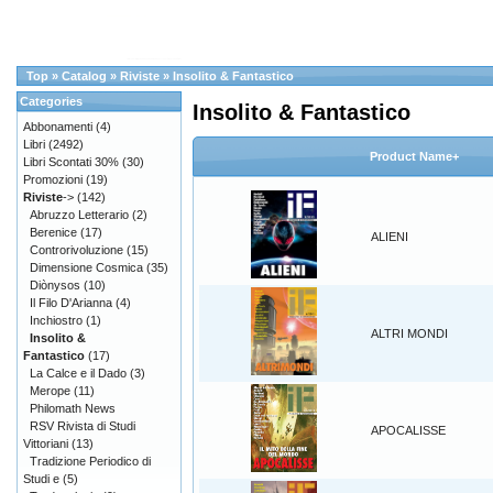
Top
»
Catalog
»
Riviste
»
Insolito & Fantastico
Categories
Insolito & Fantastico
Abbonamenti
(4)
Libri
(2492)
Product Name+
Libri Scontati 30%
(30)
Promozioni
(19)
Riviste
->
(142)
Abruzzo Letterario
(2)
Berenice
(17)
ALIENI
Controrivoluzione
(15)
Dimensione Cosmica
(35)
Diònysos
(10)
Il Filo D'Arianna
(4)
Inchiostro
(1)
ALTRI MONDI
Insolito &
Fantastico
(17)
La Calce e il Dado
(3)
Merope
(11)
Philomath News
RSV Rivista di Studi
APOCALISSE
Vittoriani
(13)
Tradizione Periodico di
Studi e
(5)