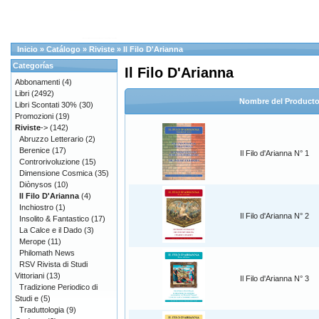
Inicio
»
Catálogo
»
Riviste
»
Il Filo D'Arianna
Categorías
Il Filo D'Arianna
Abbonamenti
(4)
Libri
(2492)
Nombre del Product
Libri Scontati 30%
(30)
Promozioni
(19)
Riviste
->
(142)
Abruzzo Letterario
(2)
Berenice
(17)
Il Filo d'Arianna N° 1
Controrivoluzione
(15)
Dimensione Cosmica
(35)
Diònysos
(10)
Il Filo D'Arianna
(4)
Inchiostro
(1)
Il Filo d'Arianna N° 2
Insolito & Fantastico
(17)
La Calce e il Dado
(3)
Merope
(11)
Philomath News
RSV Rivista di Studi
Vittoriani
(13)
Il Filo d'Arianna N° 3
Tradizione Periodico di
Studi e
(5)
Traduttologia
(9)