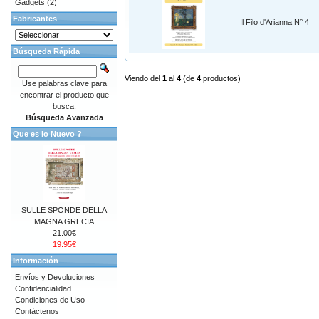
Gadgets
(2)
Fabricantes
Il Filo d'Arianna N° 4
Búsqueda Rápida
Viendo del
1
al
4
(de
4
productos)
Use palabras clave para
encontrar el producto que
busca.
Búsqueda Avanzada
Que es lo Nuevo ?
SULLE SPONDE DELLA
MAGNA GRECIA
21.00€
19.95€
Información
Envíos y Devoluciones
Confidencialidad
Condiciones de Uso
Contáctenos