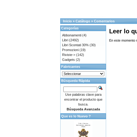
Inicio
»
Catálogo
»
Comentarios
Categorías
Leer lo q
Abbonamenti
(4)
Libri
(2492)
En este momento n
Libri Scontati 30%
(30)
Promozioni
(19)
Riviste->
(142)
Gadgets
(2)
Fabricantes
Búsqueda Rápida
Use palabras clave para
encontrar el producto que
busca.
Búsqueda Avanzada
Que es lo Nuevo ?