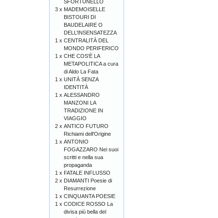
SFORTUNELLO
3 x
MADEMOISELLE
BISTOURI DI
BAUDELAIRE O
DELL’INSENSATEZZA
1 x
CENTRALITÀ DEL
MONDO PERIFERICO
1 x
CHE COS'È LA
METAPOLITICA a cura
di Aldo La Fata
1 x
UNITÀ SENZA
IDENTITÀ
1 x
ALESSANDRO
MANZONI LA
TRADIZIONE IN
VIAGGIO
2 x
ANTICO FUTURO
Richiami dell'Origine
1 x
ANTONIO
FOGAZZARO Nei suoi
scritti e nella sua
propaganda
1 x
FATALE INFLUSSO
2 x
DIAMANTI Poesie di
Resurrezione
1 x
CINQUANTA POESIE
1 x
CODICE ROSSO La
divisa più bella del