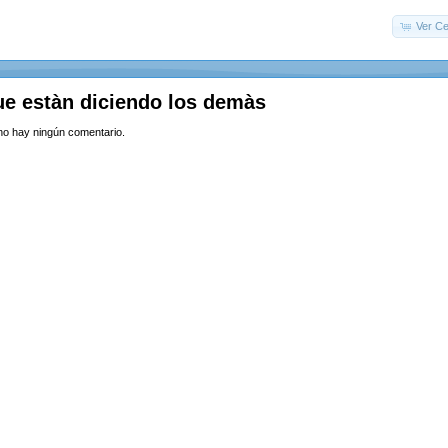
Ver Ce
ue estàn diciendo los demàs
o hay ningún comentario.