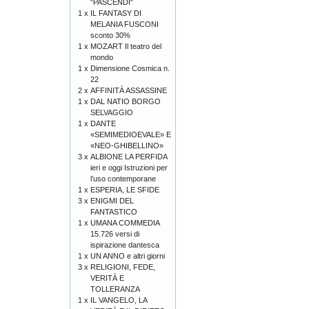
"PASCENDI"
1 x
IL FANTASY DI
MELANIA FUSCONI
sconto 30%
1 x
MOZART Il teatro del
mondo
1 x
Dimensione Cosmica n.
22
2 x
AFFINITÀ ASSASSINE
1 x
DAL NATIO BORGO
SELVAGGIO
1 x
DANTE
«SEMIMEDIOEVALE» E
«NEO-GHIBELLINO»
3 x
ALBIONE LA PERFIDA
ieri e oggi Istruzioni per
l’uso contemporane
1 x
ESPERIA, LE SFIDE
3 x
ENIGMI DEL
FANTASTICO
1 x
UMANA COMMEDIA
15.726 versi di
ispirazione dantesca
1 x
UN ANNO e altri giorni
3 x
RELIGIONI, FEDE,
VERITÀ E
TOLLERANZA
1 x
IL VANGELO, LA