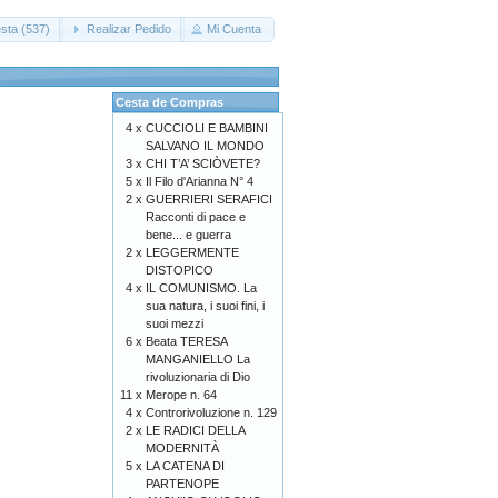
sta (537)
Realizar Pedido
Mi Cuenta
Cesta de Compras
4 x
CUCCIOLI E BAMBINI
SALVANO IL MONDO
3 x
CHI T’A’ SCIÒVETE?
5 x
Il Filo d'Arianna N° 4
2 x
GUERRIERI SERAFICI
Racconti di pace e
bene... e guerra
2 x
LEGGERMENTE
DISTOPICO
4 x
IL COMUNISMO. La
sua natura, i suoi fini, i
suoi mezzi
6 x
Beata TERESA
MANGANIELLO La
rivoluzionaria di Dio
11 x
Merope n. 64
4 x
Controrivoluzione n. 129
2 x
LE RADICI DELLA
MODERNITÀ
5 x
LA CATENA DI
PARTENOPE