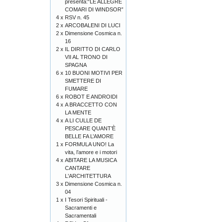
presenta:“LE ALLEGRE
COMARI DI WINDSOR”
4 x
RSV n. 45
2 x
ARCOBALENI DI LUCI
2 x
Dimensione Cosmica n.
16
2 x
IL DIRITTO DI CARLO
VII AL TRONO DI
SPAGNA
6 x
10 BUONI MOTIVI PER
SMETTERE DI
FUMARE
6 x
ROBOT E ANDROIDI
4 x
A BRACCETTO CON
LA MENTE
4 x
A LI CULLE DE
PESCARE QUANT’È
BELLE FA L’AMORE
1 x
FORMULA UNO! La
vita, l’amore e i motori
4 x
ABITARE LA MUSICA
CANTARE
L'ARCHITETTURA
3 x
Dimensione Cosmica n.
04
1 x
I Tesori Spirituali -
Sacramenti e
Sacramentali