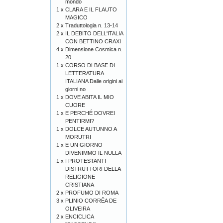
mondo
1 x
CLARA E IL FLAUTO
MAGICO
2 x
Traduttologia n. 13-14
2 x
IL DEBITO DELL'ITALIA
CON BETTINO CRAXI
4 x
Dimensione Cosmica n.
20
1 x
CORSO DI BASE DI
LETTERATURA
ITALIANA Dalle origini ai
giorni no
1 x
DOVE ABITA IL MIO
CUORE
1 x
E PERCHÉ DOVREI
PENTIRMI?
1 x
DOLCE AUTUNNO A
MORUTRI
1 x
E UN GIORNO
DIVENIMMO IL NULLA
1 x
I PROTESTANTI
DISTRUTTORI DELLA
RELIGIONE
CRISTIANA
2 x
PROFUMO DI ROMA
3 x
PLINIO CORRÊA DE
OLIVEIRA
2 x
ENCICLICA