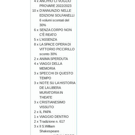
4 x
ANCH'IO CI VOGLIO
PROVARE 2022/2023
10 x
D'ANNUNZIO NELLE
EDIZIONI SOLFANELLI
6 volumi scontati del
30%
6 x
SENZA CORPO NON
C'È REATO
5 x
L'ASSENZA
8 x
LA SPACE OPERA DI
VITTORIO PICCIRILLO
sconto 30%
2 x
ANIMA SPERDUTA
4 x
VIAGGI DELLA
MEMORIA
3 x
SPECCHI DI QUESTO
TEMPO
3 x
NOTE SU LA HISTORIA
DE LA LIBERA
MURATORIA IN
THEATE
3 x
CRISTIANESIMO
VISSUTO
2 x
IL PAPA
1 x
VIAGGIO DENTRO
2 x
Tradizione n. 617
3 x
Il S.William
Shakespeare