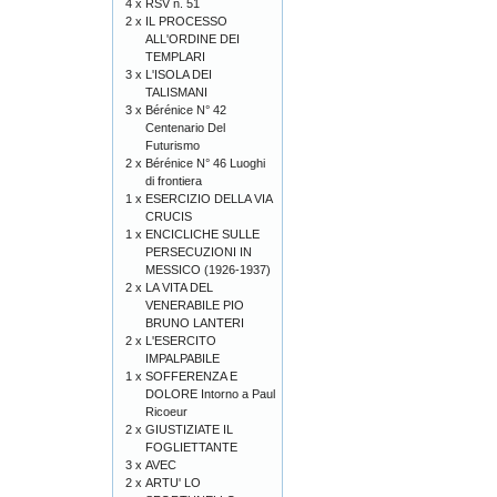
4 x
RSV n. 51
2 x
IL PROCESSO
ALL'ORDINE DEI
TEMPLARI
3 x
L'ISOLA DEI
TALISMANI
3 x
Bérénice N° 42
Centenario Del
Futurismo
2 x
Bérénice N° 46 Luoghi
di frontiera
1 x
ESERCIZIO DELLA VIA
CRUCIS
1 x
ENCICLICHE SULLE
PERSECUZIONI IN
MESSICO (1926-1937)
2 x
LA VITA DEL
VENERABILE PIO
BRUNO LANTERI
2 x
L'ESERCITO
IMPALPABILE
1 x
SOFFERENZA E
DOLORE Intorno a Paul
Ricoeur
2 x
GIUSTIZIATE IL
FOGLIETTANTE
3 x
AVEC
2 x
ARTU' LO