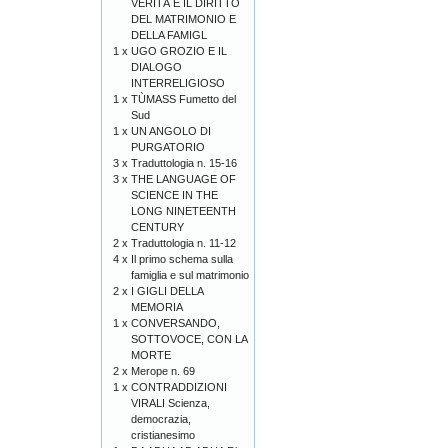
VERITÀ E IL DIRITTO
DEL MATRIMONIO E
DELLA FAMIGL
1 x
UGO GROZIO E IL
DIALOGO
INTERRELIGIOSO
1 x
TÙMASS Fumetto del
Sud
1 x
UN ANGOLO DI
PURGATORIO
3 x
Traduttologia n. 15-16
3 x
THE LANGUAGE OF
SCIENCE IN THE
LONG NINETEENTH
CENTURY
2 x
Traduttologia n. 11-12
4 x
Il primo schema sulla
famiglia e sul matrimonio
2 x
I GIGLI DELLA
MEMORIA
1 x
CONVERSANDO,
SOTTOVOCE, CON LA
MORTE
2 x
Merope n. 69
1 x
CONTRADDIZIONI
VIRALI Scienza,
democrazia,
cristianesimo