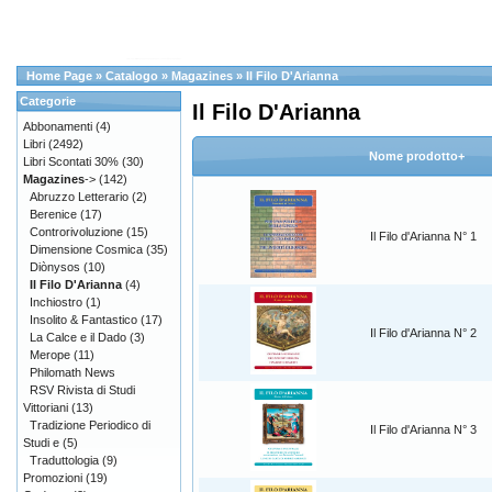
Home Page
»
Catalogo
»
Magazines
»
Il Filo D'Arianna
Categorie
Il Filo D'Arianna
Abbonamenti
(4)
Libri
(2492)
Nome prodotto+
Libri Scontati 30%
(30)
Magazines
->
(142)
Abruzzo Letterario
(2)
Berenice
(17)
Controrivoluzione
(15)
Il Filo d'Arianna N° 1
Dimensione Cosmica
(35)
Diònysos
(10)
Il Filo D'Arianna
(4)
Inchiostro
(1)
Insolito & Fantastico
(17)
Il Filo d'Arianna N° 2
La Calce e il Dado
(3)
Merope
(11)
Philomath News
RSV Rivista di Studi
Vittoriani
(13)
Tradizione Periodico di
Il Filo d'Arianna N° 3
Studi e
(5)
Traduttologia
(9)
Promozioni
(19)