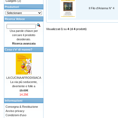
Gadgets
(2)
Produttori
Il Filo d'Arianna N° 4
Ricerca Veloce
Visualizzati
1
su
4
(di
4
prodotti)
Usa parole chiave per
cercare il prodotto
desiderato.
Ricerca avanzata
Cosa c'e' di nuovo?
LA CUCINA AFRODISIACA
La via più seducente,
divertente e folle a
15.00€
14.25€
Informazioni
Consegna & Restituzione
Avviso privacy
Condizioni d'uso