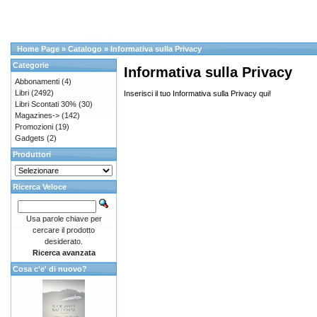
Home Page
»
Catalogo
»
Informativa sulla Privacy
Categorie
Informativa sulla Privacy
Abbonamenti
(4)
Libri
(2492)
Inserisci il tuo Informativa sulla Privacy qui!
Libri Scontati 30%
(30)
Magazines->
(142)
Promozioni
(19)
Gadgets
(2)
Produttori
Ricerca Veloce
Usa parole chiave per
cercare il prodotto
desiderato.
Ricerca avanzata
Cosa c'e' di nuovo?