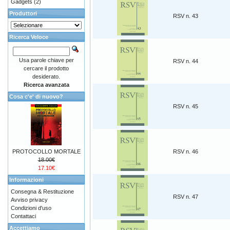
Gadgets
(2)
Produttori
RSV n. 43
Ricerca Veloce
Usa parole chiave per
RSV n. 44
cercare il prodotto
desiderato.
Ricerca avanzata
Cosa c'e' di nuovo?
RSV n. 45
PROTOCOLLO MORTALE
RSV n. 46
18.00€
17.10€
Informazioni
Consegna & Restituzione
RSV n. 47
Avviso privacy
Condizioni d'uso
Contattaci
Accettiamo