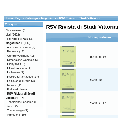
Home Page
»
Catalogo
»
Magazines
»
RSV Rivista di Studi Vittoriani
Categorie
RSV Rivista di Studi Vittoria
Abbonamenti
(4)
Libri
(2492)
Nome prodotto+
Libri Scontati 30%
(30)
Magazines
->
(142)
Abruzzo Letterario
(2)
Berenice
(17)
Controrivoluzione
(15)
RSV n. 38-39
Dimensione Cosmica
(35)
Diònysos
(10)
Il Filo D'Arianna
(4)
Inchiostro
(1)
Insolito & Fantastico
(17)
RSV n. 40
La Calce e il Dado
(3)
Merope
(11)
Philomath News
RSV Rivista di Studi
Vittoriani
(13)
Tradizione Periodico di
RSV n. 41-42
Studi e
(5)
Traduttologia
(9)
Promozioni
(19)