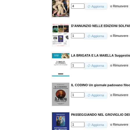
o
Rimuovere
Aggiorna
D'ANNUNZIO NELLE EDIZIONI SOLFANEL
o
Rimuovere
Aggiorna
LA BRIGATA E LA MAIELLA Suggestioni
o
Rimuovere
Aggiorna
IL CODINO Un giornale padovano filoc
o
Rimuovere
Aggiorna
PASSEGGIANDO NEL GROVIGLIO DEI
o
Rimuovere
Aggiorna