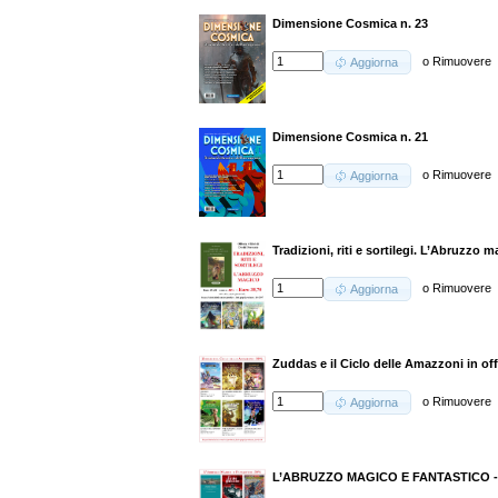
Dimensione Cosmica n. 23
o
Rimuovere
Aggiorna
Dimensione Cosmica n. 21
o
Rimuovere
Aggiorna
Tradizioni, riti e sortilegi. L’Abruzzo 
o
Rimuovere
Aggiorna
Zuddas e il Ciclo delle Amazzoni in off
o
Rimuovere
Aggiorna
L’ABRUZZO MAGICO E FANTASTICO 