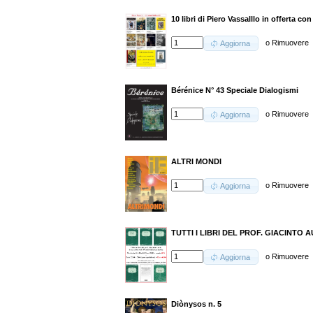
10 libri di Piero Vassalllo in offerta c
o
Rimuovere
Aggiorna
Bérénice N° 43 Speciale Dialogismi
o
Rimuovere
Aggiorna
ALTRI MONDI
o
Rimuovere
Aggiorna
TUTTI I LIBRI DEL PROF. GIACINTO A
o
Rimuovere
Aggiorna
Diònysos n. 5