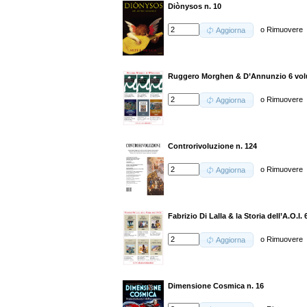
Diònysos n. 10
o
Rimuovere
Aggiorna
Ruggero Morghen & D’Annunzio 6 volu
o
Rimuovere
Aggiorna
Controrivoluzione n. 124
o
Rimuovere
Aggiorna
Fabrizio Di Lalla & la Storia dell’A.O.I
o
Rimuovere
Aggiorna
Dimensione Cosmica n. 16