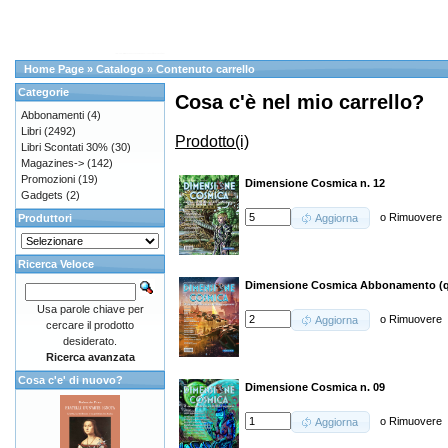
Home Page
»
Catalogo
»
Contenuto carrello
Categorie
Cosa c'è nel mio carrello?
Abbonamenti
(4)
Libri
(2492)
Prodotto(i)
Libri Scontati 30%
(30)
Magazines->
(142)
Promozioni
(19)
Dimensione Cosmica n. 12
Gadgets
(2)
o
Rimuovere
Produttori
Aggiorna
Ricerca Veloce
Dimensione Cosmica Abbonamento (q
Usa parole chiave per
o
Rimuovere
Aggiorna
cercare il prodotto
desiderato.
Ricerca avanzata
Cosa c'e' di nuovo?
Dimensione Cosmica n. 09
o
Rimuovere
Aggiorna