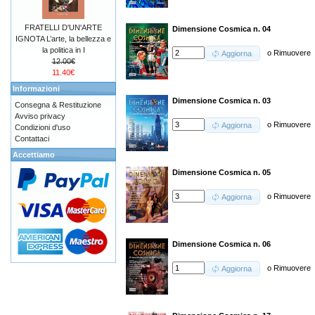
FRATELLI D'UN'ARTE
Dimensione Cosmica n. 04
IGNOTA L’arte, la bellezza e
la politica in I
o
Rimuovere
Aggiorna
12.00€
11.40€
Informazioni
Dimensione Cosmica n. 03
Consegna & Restituzione
Avviso privacy
o
Rimuovere
Aggiorna
Condizioni d'uso
Contattaci
Accettiamo
Dimensione Cosmica n. 05
o
Rimuovere
Aggiorna
Dimensione Cosmica n. 06
o
Rimuovere
Aggiorna