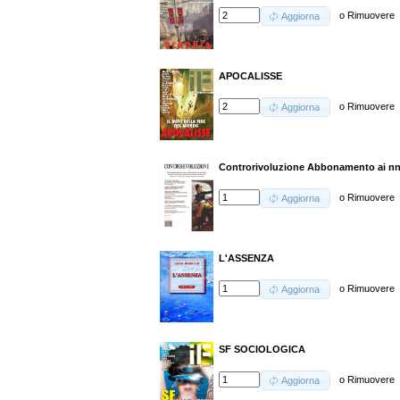
o
Rimuovere
Aggiorna
APOCALISSE
o
Rimuovere
Aggiorna
Controrivoluzione Abbonamento ai nn.
o
Rimuovere
Aggiorna
L'ASSENZA
o
Rimuovere
Aggiorna
SF SOCIOLOGICA
o
Rimuovere
Aggiorna