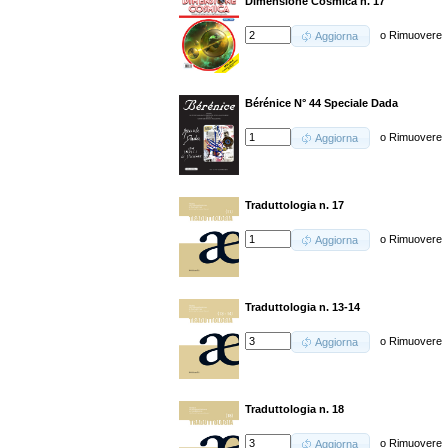
Dimensione Cosmica n. 17
o
Rimuovere
Aggiorna
Bérénice N° 44 Speciale Dada
o
Rimuovere
Aggiorna
Traduttologia n. 17
o
Rimuovere
Aggiorna
Traduttologia n. 13-14
o
Rimuovere
Aggiorna
Traduttologia n. 18
o
Rimuovere
Aggiorna