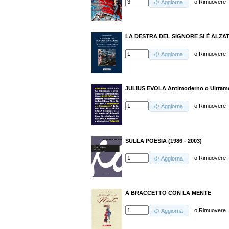
o
Rimuovere
Aggiorna
LA DESTRA DEL SIGNORE SI È ALZA
o
Rimuovere
Aggiorna
JULIUS EVOLA Antimoderno o Ultram
o
Rimuovere
Aggiorna
SULLA POESIA (1986 - 2003)
o
Rimuovere
Aggiorna
A BRACCETTO CON LA MENTE
o
Rimuovere
Aggiorna