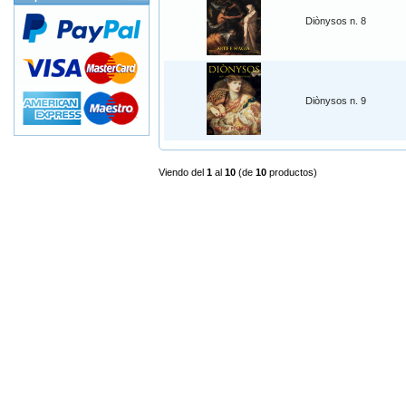
Diònysos n. 8
Diònysos n. 9
Viendo del
1
al
10
(de
10
productos)