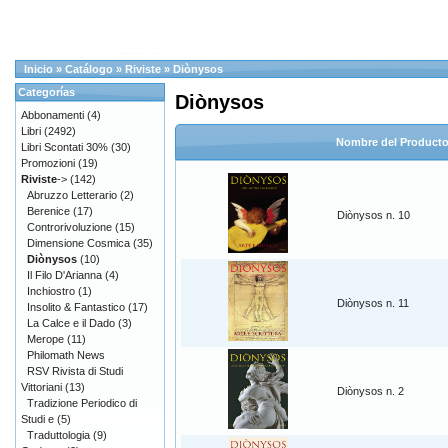
Inicio
»
Catálogo
»
Riviste
»
Diònysos
Categorías
Diònysos
Abbonamenti
(4)
Libri
(2492)
Nombre del Product
Libri Scontati 30%
(30)
Promozioni
(19)
Riviste
->
(142)
Abruzzo Letterario
(2)
Berenice
(17)
Diònysos n. 10
Controrivoluzione
(15)
Dimensione Cosmica
(35)
Diònysos
(10)
Il Filo D'Arianna
(4)
Inchiostro
(1)
Diònysos n. 11
Insolito & Fantastico
(17)
La Calce e il Dado
(3)
Merope
(11)
Philomath News
RSV Rivista di Studi
Vittoriani
(13)
Diònysos n. 2
Tradizione Periodico di
Studi e
(5)
Traduttologia
(9)