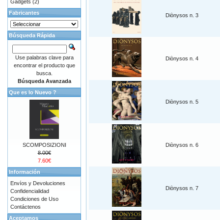
Gadgets
(2)
Fabricantes
Diònysos n. 3
Búsqueda Rápida
Use palabras clave para
Diònysos n. 4
encontrar el producto que
busca.
Búsqueda Avanzada
Que es lo Nuevo ?
Diònysos n. 5
SCOMPOSIZIONI
Diònysos n. 6
8.00€
7.60€
Información
Envíos y Devoluciones
Diònysos n. 7
Confidencialidad
Condiciones de Uso
Contáctenos
Aceptamos