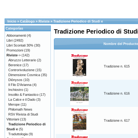
Inicio
»
Catálogo
»
Riviste
»
Tradizione Periodico di Studi e
Categorías
Tradizione Periodico di Stud
Abbonamenti
(4)
Libri
(2492)
Nombre del Product
Libri Scontati 30%
(30)
Promozioni
(19)
Riviste
->
(142)
Abruzzo Letterario
(2)
Berenice
(17)
Tradizione n. 615
Controrivoluzione
(15)
Dimensione Cosmica
(35)
Diònysos
(10)
Il Filo D'Arianna
(4)
Inchiostro
(1)
Tradizione n. 616
Insolito & Fantastico
(17)
La Calce e il Dado
(3)
Merope
(11)
Philomath News
RSV Rivista di Studi
Vittoriani
(13)
Tradizione n. 617
Tradizione Periodico di
Studi e
(5)
Traduttologia
(9)