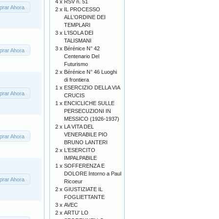
4 x
RSV n. 51
rar Ahora
2 x
IL PROCESSO
ALL'ORDINE DEI
TEMPLARI
3 x
L'ISOLA DEI
TALISMANI
3 x
Bérénice N° 42
rar Ahora
Centenario Del
Futurismo
2 x
Bérénice N° 46 Luoghi
di frontiera
1 x
ESERCIZIO DELLA VIA
rar Ahora
CRUCIS
1 x
ENCICLICHE SULLE
PERSECUZIONI IN
MESSICO (1926-1937)
2 x
LA VITA DEL
VENERABILE PIO
rar Ahora
BRUNO LANTERI
2 x
L'ESERCITO
IMPALPABILE
1 x
SOFFERENZA E
DOLORE Intorno a Paul
rar Ahora
Ricoeur
2 x
GIUSTIZIATE IL
FOGLIETTANTE
3 x
AVEC
2 x
ARTU' LO