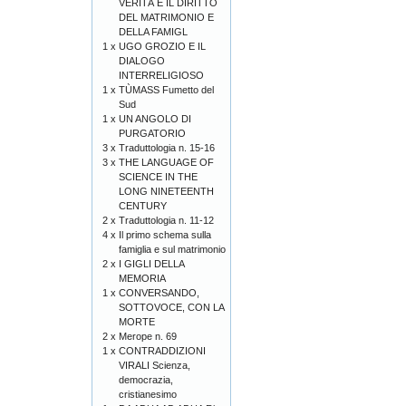
VERITÀ E IL DIRITTO
DEL MATRIMONIO E
DELLA FAMIGL
1 x
UGO GROZIO E IL
DIALOGO
INTERRELIGIOSO
1 x
TÙMASS Fumetto del
Sud
1 x
UN ANGOLO DI
PURGATORIO
3 x
Traduttologia n. 15-16
3 x
THE LANGUAGE OF
SCIENCE IN THE
LONG NINETEENTH
CENTURY
2 x
Traduttologia n. 11-12
4 x
Il primo schema sulla
famiglia e sul matrimonio
2 x
I GIGLI DELLA
MEMORIA
1 x
CONVERSANDO,
SOTTOVOCE, CON LA
MORTE
2 x
Merope n. 69
1 x
CONTRADDIZIONI
VIRALI Scienza,
democrazia,
cristianesimo