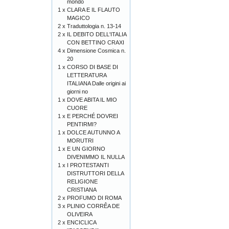
mondo
1 x
CLARA E IL FLAUTO
MAGICO
2 x
Traduttologia n. 13-14
2 x
IL DEBITO DELL'ITALIA
CON BETTINO CRAXI
4 x
Dimensione Cosmica n.
20
1 x
CORSO DI BASE DI
LETTERATURA
ITALIANA Dalle origini ai
giorni no
1 x
DOVE ABITA IL MIO
CUORE
1 x
E PERCHÉ DOVREI
PENTIRMI?
1 x
DOLCE AUTUNNO A
MORUTRI
1 x
E UN GIORNO
DIVENIMMO IL NULLA
1 x
I PROTESTANTI
DISTRUTTORI DELLA
RELIGIONE
CRISTIANA
2 x
PROFUMO DI ROMA
3 x
PLINIO CORRÊA DE
OLIVEIRA
2 x
ENCICLICA