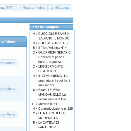
sta (537)
Realizar Pedido
Mi Cuenta
Cesta de Compras
4 x
CUCCIOLI E BAMBINI
SALVANO IL MONDO
rar Ahora
3 x
CHI T’A’ SCIÒVETE?
5 x
Il Filo d'Arianna N° 4
2 x
GUERRIERI SERAFICI
Racconti di pace e
bene... e guerra
rar Ahora
2 x
LEGGERMENTE
DISTOPICO
4 x
IL COMUNISMO. La
sua natura, i suoi fini, i
suoi mezzi
rar Ahora
6 x
Beata TERESA
MANGANIELLO La
rivoluzionaria di Dio
11 x
Merope n. 64
4 x
Controrivoluzione n. 129
2 x
LE RADICI DELLA
rar Ahora
MODERNITÀ
5 x
LA CATENA DI
PARTENOPE