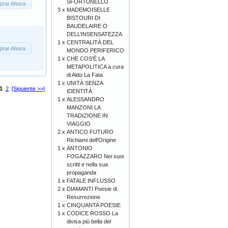
SFORTUNELLO
rar Ahora
3 x
MADEMOISELLE
BISTOURI DI
BAUDELAIRE O
DELL’INSENSATEZZA
1 x
CENTRALITÀ DEL
rar Ahora
MONDO PERIFERICO
1 x
CHE COS'È LA
METAPOLITICA a cura
di Aldo La Fata
1 x
UNITÀ SENZA
1
2
[Siguiente >>]
IDENTITÀ
1 x
ALESSANDRO
MANZONI LA
TRADIZIONE IN
VIAGGIO
2 x
ANTICO FUTURO
Richiami dell'Origine
1 x
ANTONIO
FOGAZZARO Nei suoi
scritti e nella sua
propaganda
1 x
FATALE INFLUSSO
2 x
DIAMANTI Poesie di
Resurrezione
1 x
CINQUANTA POESIE
1 x
CODICE ROSSO La
divisa più bella del