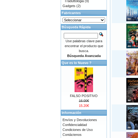
Traduttologia
(9)
Gadgets
(2)
Fabricantes
Búsqueda Rápida
Use palabras clave para
encontrar el producto que
busca.
Búsqueda Avanzada
Que es lo Nuevo ?
FALSO POSITIVO
16.00€
15.20€
Información
Envíos y Devoluciones
Confidencialidad
Condiciones de Uso
Contáctenos