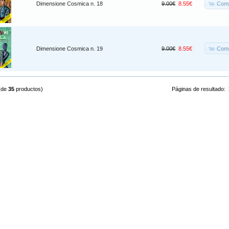
Comp
Dimensione Cosmica n. 18
9.00€
8.55€
Comp
Dimensione Cosmica n. 19
9.00€
8.55€
(de
35
productos)
Páginas de resultado: