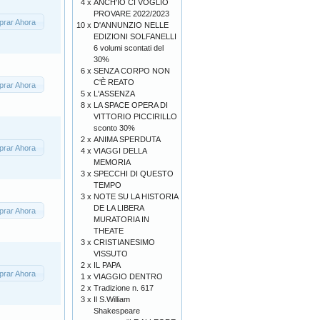
4 x
ANCH'IO CI VOGLIO
PROVARE 2022/2023
rar Ahora
10 x
D'ANNUNZIO NELLE
EDIZIONI SOLFANELLI
6 volumi scontati del
30%
6 x
SENZA CORPO NON
C'È REATO
rar Ahora
5 x
L'ASSENZA
8 x
LA SPACE OPERA DI
VITTORIO PICCIRILLO
sconto 30%
2 x
ANIMA SPERDUTA
rar Ahora
4 x
VIAGGI DELLA
MEMORIA
3 x
SPECCHI DI QUESTO
TEMPO
3 x
NOTE SU LA HISTORIA
DE LA LIBERA
rar Ahora
MURATORIA IN
THEATE
3 x
CRISTIANESIMO
VISSUTO
2 x
IL PAPA
rar Ahora
1 x
VIAGGIO DENTRO
2 x
Tradizione n. 617
3 x
Il S.William
Shakespeare