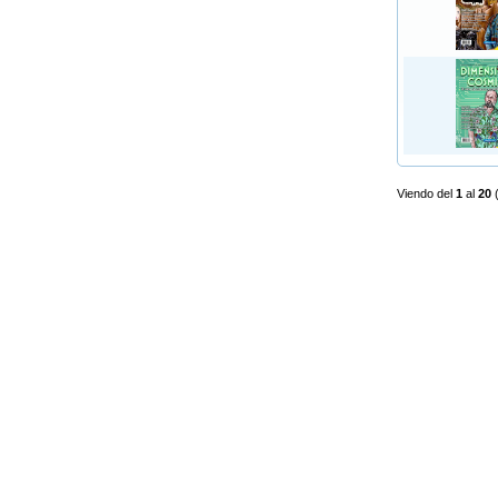
Viendo del
1
al
20