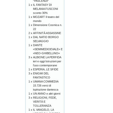
"PASCENDI"
1 x
IL FANTASY DI
MELANIA FUSCONI
sconto 30%
1 x
MOZART Il teatro del
mondo
1 x
Dimensione Cosmica n.
22
2 x
AFFINITÀ ASSASSINE
1 x
DAL NATIO BORGO
SELVAGGIO
1 x
DANTE
«SEMIMEDIOEVALE» E
«NEO-GHIBELLINO»
3 x
ALBIONE LA PERFIDA
ieri e oggi Istruzioni per
l’uso contemporane
1 x
ESPERIA, LE SFIDE
3 x
ENIGMI DEL
FANTASTICO
1 x
UMANA COMMEDIA
15.726 versi di
ispirazione dantesca
1 x
UN ANNO e altri giorni
3 x
RELIGIONI, FEDE,
VERITÀ E
TOLLERANZA
1 x
IL VANGELO, LA