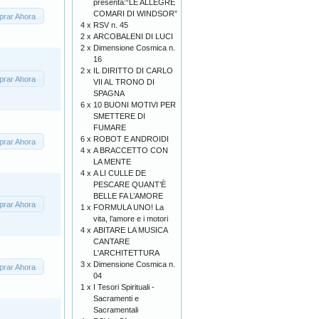
presenta:“LE ALLEGRE
COMARI DI WINDSOR”
rar Ahora
4 x
RSV n. 45
2 x
ARCOBALENI DI LUCI
2 x
Dimensione Cosmica n.
16
2 x
IL DIRITTO DI CARLO
rar Ahora
VII AL TRONO DI
SPAGNA
6 x
10 BUONI MOTIVI PER
SMETTERE DI
FUMARE
6 x
ROBOT E ANDROIDI
rar Ahora
4 x
A BRACCETTO CON
LA MENTE
4 x
A LI CULLE DE
PESCARE QUANT’È
BELLE FA L’AMORE
rar Ahora
1 x
FORMULA UNO! La
vita, l’amore e i motori
4 x
ABITARE LA MUSICA
CANTARE
L'ARCHITETTURA
3 x
Dimensione Cosmica n.
rar Ahora
04
1 x
I Tesori Spirituali -
Sacramenti e
Sacramentali