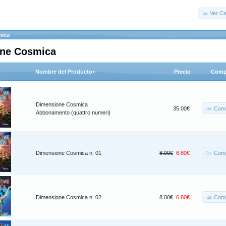
Ver Ce
mica
ne Cosmica
Nombre del Producto+
Precio
Comp
Dimensione Cosmica
Comp
35.00€
Abbonamento (quattro numeri)
Comp
Dimensione Cosmica n. 01
8.00€
6.80€
Comp
Dimensione Cosmica n. 02
8.00€
6.80€