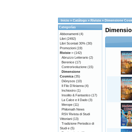
Inicio
»
Catálogo
»
Riviste
»
Dimensione Cos
Categorías
Dimensio
Abbonamenti
(4)
Libri
(2492)
Libri Scontati 30%
(30)
Promozioni
(19)
Riviste
->
(142)
Abruzzo Letterario
(2)
Berenice
(17)
Controrivoluzione
(15)
Dimensione
Cosmica
(35)
Diònysos
(10)
Il Filo D'Arianna
(4)
Inchiostro
(1)
Insolito & Fantastico
(17)
La Calce e il Dado
(3)
Merope
(11)
Philomath News
RSV Rivista di Studi
Vittoriani
(13)
Tradizione Periodico di
Studi e
(5)