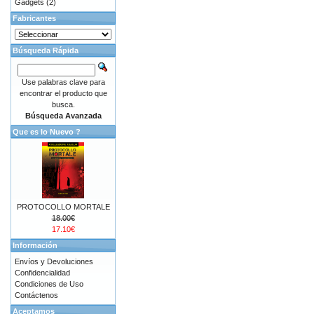
Gadgets
(2)
Fabricantes
Búsqueda Rápida
Use palabras clave para
encontrar el producto que
busca.
Búsqueda Avanzada
Que es lo Nuevo ?
PROTOCOLLO MORTALE
18.00€
17.10€
Información
Envíos y Devoluciones
Confidencialidad
Condiciones de Uso
Contáctenos
Aceptamos