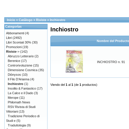
Inicio
»
Catálogo
»
Riviste
»
Inchiostro
Categorías
Inchiostro
Abbonamenti
(4)
Libri
(2492)
Nombre del Product
Libri Scontati 30%
(30)
Promozioni
(19)
Riviste
->
(142)
Abruzzo Letterario
(2)
Berenice
(17)
INCHIOSTRO n. 91
Controrivoluzione
(15)
Dimensione Cosmica
(35)
Diònysos
(10)
Il Filo D'Arianna
(4)
Inchiostro
(1)
Viendo del
1
al
1
(de
1
productos)
Insolito & Fantastico
(17)
La Calce e il Dado
(3)
Merope
(11)
Philomath News
RSV Rivista di Studi
Vittoriani
(13)
Tradizione Periodico di
Studi e
(5)
Traduttologia
(9)