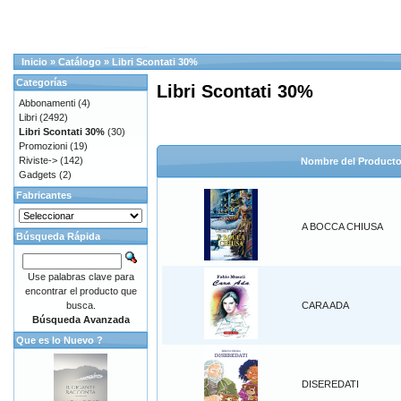
Inicio
»
Catálogo
»
Libri Scontati 30%
Categorías
Libri Scontati 30%
Abbonamenti
(4)
Libri
(2492)
Libri Scontati 30%
(30)
Promozioni
(19)
Riviste->
(142)
Nombre del Product
Gadgets
(2)
Fabricantes
A BOCCA CHIUSA
Búsqueda Rápida
Use palabras clave para
encontrar el producto que
busca.
CARA ADA
Búsqueda Avanzada
Que es lo Nuevo ?
DISEREDATI