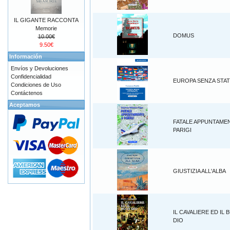
IL GIGANTE RACCONTA
Memorie
DOMUS
10.00€
9.50€
Información
Envíos y Devoluciones
Confidencialidad
EUROPA SENZA STAT
Condiciones de Uso
Contáctenos
Aceptamos
FATALE APPUNTAME
PARIGI
GIUSTIZIA ALL'ALBA
IL CAVALIERE ED IL
DIO