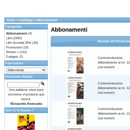
Inicio
»
Catálogo
»
Abbonamenti
Categorías
Abbonamenti
Abbonamenti
(4)
Libri
(2492)
Nombre del Product
Libri Scontati 30%
(30)
Promozioni
(19)
Riviste->
(142)
Gadgets
(2)
Controrivoluzione
Abbonamento ai nn. 1
Fabricantes
(sei numeri)
Búsqueda Rápida
Controrivoluzione
Abbonamento ai nn. 1
Use palabras clave para
(sei numeri)
encontrar el producto que
busca.
Búsqueda Avanzada
Controrivoluzione
Que es lo Nuevo ?
Abbonamento ai nn. 1
(sei numeri)