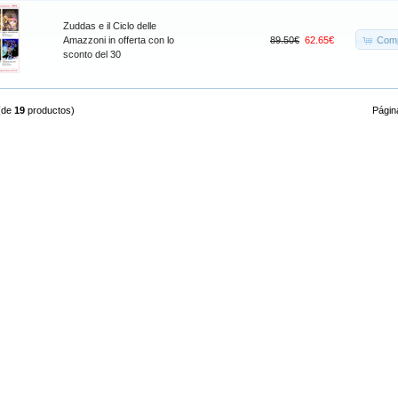
Zuddas e il Ciclo delle
Comp
Amazzoni in offerta con lo
89.50€
62.65€
sconto del 30
(de
19
productos)
Págin