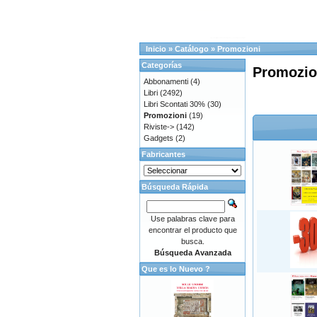
Inicio
»
Catálogo
»
Promozioni
Categorías
Promozio
Abbonamenti
(4)
Libri
(2492)
Libri Scontati 30%
(30)
Promozioni
(19)
Riviste->
(142)
Gadgets
(2)
Fabricantes
Búsqueda Rápida
Use palabras clave para
encontrar el producto que
busca.
Búsqueda Avanzada
Que es lo Nuevo ?