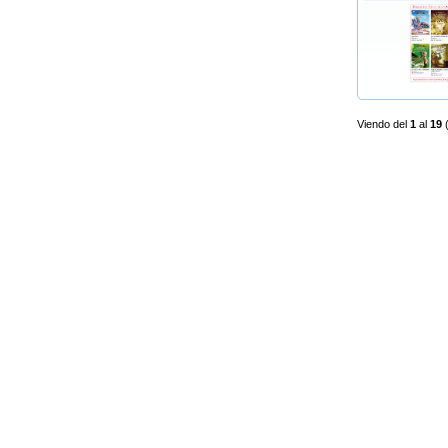
Viendo del
1
al
19