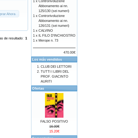
1 x
Controrivoluzione
Abbonamento ai nn.
125/130 (sei numeri)
rar Ahora
1 x
Controrivoluzione
Abbonamento ai nn.
126/131 (sei numeri)
1 x
CALVINO
1 x
IL FILO D'INCHIOSTRO
as de resultado:
1
1 x
Merope n. 73
470.00€
Los más vendidos
CLUB DEI LETTORI
TUTTI I LIBRI DEL
PROF. GIACINTO
AURITI
Ofertas
FALSO POSITIVO
16.00€
15.20€