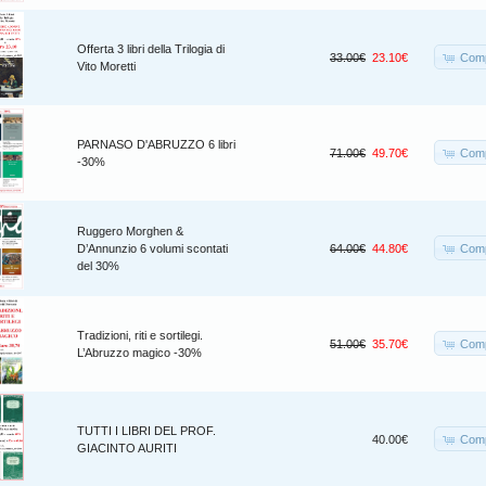
Offerta 3 libri della Trilogia di
Comp
33.00€
23.10€
Vito Moretti
PARNASO D'ABRUZZO 6 libri
Comp
71.00€
49.70€
-30%
Ruggero Morghen &
Comp
D’Annunzio 6 volumi scontati
64.00€
44.80€
del 30%
Tradizioni, riti e sortilegi.
Comp
51.00€
35.70€
L’Abruzzo magico -30%
TUTTI I LIBRI DEL PROF.
Comp
40.00€
GIACINTO AURITI