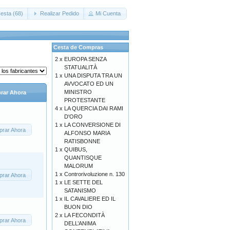
esta (68)
Realizar Pedido
Mi Cuenta
Cesta de Compras
2 x
EUROPA SENZA
STATUALITÀ
1 x
UNA DISPUTA TRA UN
AVVOCATO ED UN
MINISTRO
rar Ahora
PROTESTANTE
4 x
LA QUERCIA DAI RAMI
D'ORO
1 x
LA CONVERSIONE DI
rar Ahora
ALFONSO MARIA
RATISBONNE
1 x
QUIBUS,
QUANTISQUE
MALORUM
1 x
Controrivoluzione n. 130
rar Ahora
1 x
LE SETTE DEL
SATANISMO
1 x
IL CAVALIERE ED IL
BUON DIO
2 x
LA FECONDITÀ
rar Ahora
DELL’ANIMA