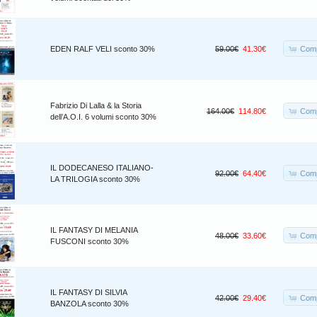
Comp
EDEN RALF VELI sconto 30%
59.00€
41.30€
Fabrizio Di Lalla & la Storia
Comp
164.00€
114.80€
dell’A.O.I. 6 volumi sconto 30%
IL DODECANESO ITALIANO-
Comp
92.00€
64.40€
LA TRILOGIA sconto 30%
IL FANTASY DI MELANIA
Comp
48.00€
33.60€
FUSCONI sconto 30%
IL FANTASY DI SILVIA
Comp
42.00€
29.40€
BANZOLA sconto 30%