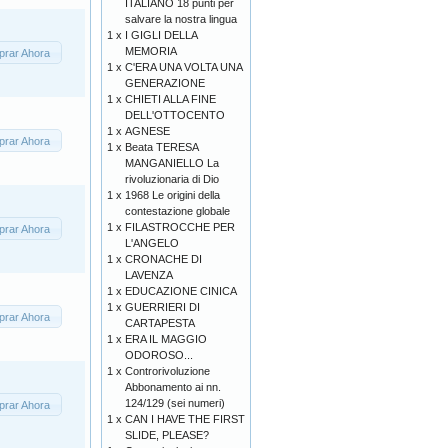
ITALIANO 18 punti per
salvare la nostra lingua
1 x
I GIGLI DELLA
MEMORIA
rar Ahora
1 x
C'ERA UNA VOLTA UNA
GENERAZIONE
1 x
CHIETI ALLA FINE
DELL'OTTOCENTO
1 x
AGNESE
rar Ahora
1 x
Beata TERESA
MANGANIELLO La
rivoluzionaria di Dio
1 x
1968 Le origini della
contestazione globale
1 x
FILASTROCCHE PER
rar Ahora
L'ANGELO
1 x
CRONACHE DI
LAVENZA
1 x
EDUCAZIONE CINICA
1 x
GUERRIERI DI
rar Ahora
CARTAPESTA
1 x
ERA IL MAGGIO
ODOROSO...
1 x
Controrivoluzione
Abbonamento ai nn.
124/129 (sei numeri)
rar Ahora
1 x
CAN I HAVE THE FIRST
SLIDE, PLEASE?