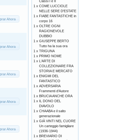
Classi I e II
1 x
COME LUCCIOLE
NELLE SERE D'ESTATE
1 x
FIABE FANTASTICHE in
rar Ahora
corpo 16
1 x
OLTRE OGNI
RAGIONEVOLE
DUBBIO
1 x
GIUSEPPE BERTO
Tutto ha la sua ora
rar Ahora
1 x
TRIGUNA
1 x
PRIMO NOME
1 x
L'ARTE DI
COLLEZIONARE FRA
STORIA E MERCATO
rar Ahora
1 x
ENIGMI DEL
FANTASTICO
1 x
ADVERSARIA
Frammenti d'Autore
1 x
BRUCIA ANCHE ORA
1 x
IL DONO DEL
rar Ahora
DIAVOLO
1 x
CHAABA e il salto
generazionale
1 x
GIÀ VINTI NEL CUORE
Un carteggio famigliare
rar Ahora
(1936-1944)
1 x
BREVIARIO DI