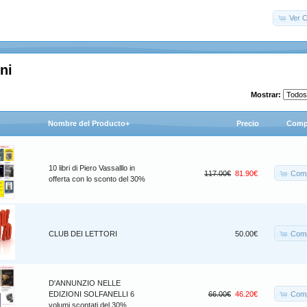
Ver C
ni
Mostrar:
Nombre del Producto+
Precio
Comp
10 libri di Piero Vassalllo in
Comp
117.00€
81.90€
offerta con lo sconto del 30%
Comp
CLUB DEI LETTORI
50.00€
D'ANNUNZIO NELLE
Comp
EDIZIONI SOLFANELLI 6
66.00€
46.20€
volumi scontati del 30%