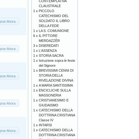
CONTEMPLATIVA
CLAUSTRALE
1 x
PICCOLO
CATECHISMO DEL
SOLDATO IL LIBRO
rar Ahora
DELLA FEDE
1 x
LA S. COMUNIONE
6 x
IL PITTORE
MERDAZZÈR
3 x
DISEREDATI
rar Ahora
1 x
L'ASSENZA
1 x
STORIA SACRA
1 x
Istruzione sopra le feste
del Signore
1 x
BREVISSIMI CENNI DI
STORIA DELLA
rar Ahora
RIVELAZIONE DIVINA
1 x
A MARIA SANTISSIMA
1 x
ENCICLICHE SULLA
MASSONERIA
1 x
CRISTIANESIMO E
rar Ahora
GIUDAISMO
1 x
CATECHISMO DELLA
DOTTRINA CRISTIANA
Classe IV
1 x
INTARSI
1 x
CATECHISMO DELLA
rar Ahora
DOTTRINA CRISTIANA