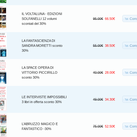
IL VOLTALUNA - EDIZIONI
Comp
SOLFANELLI 12 volumi
95.00€
66.50€
scontati del 30%
LA FANTASCIENZA DI
Comp
SANDRA MORETTI sconto
55.00€
38.50€
30%
LA SPACE OPERA DI
Comp
VITTORIO PICCIRILLO
40.00€
28.00€
sconto 30%
LE INTERVISTE IMPOSSIBILI
Comp
49.00€
34.30€
3 libri in offerta sconto 30%
L’ABRUZZO MAGICO E
Comp
75.00€
52.50€
FANTASTICO -30%