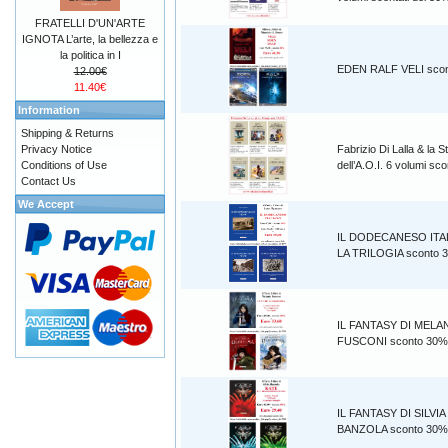
FRATELLI D'UN'ARTE
IGNOTA L’arte, la bellezza e
la politica in I
EDEN RALF VELI sco
12.00€
11.40€
Information
Shipping & Returns
Privacy Notice
Fabrizio Di Lalla & la S
Conditions of Use
dell’A.O.I. 6 volumi s
Contact Us
We Accept
IL DODECANESO ITA
LA TRILOGIA sconto 
IL FANTASY DI MELA
FUSCONI sconto 30%
IL FANTASY DI SILVIA
BANZOLA sconto 30%