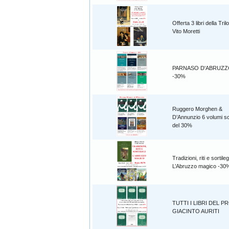
Offerta 3 libri della Tril
Vito Moretti
PARNASO D'ABRUZZO 6
-30%
Ruggero Morghen &
D’Annunzio 6 volumi sc
del 30%
Tradizioni, riti e sortileg
L’Abruzzo magico -30
TUTTI I LIBRI DEL P
GIACINTO AURITI