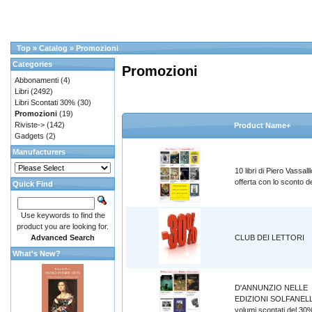
Top
»
Catalog
»
Promozioni
Categories
Promozioni
Abbonamenti
(4)
Libri
(2492)
Libri Scontati 30%
(30)
Promozioni
(19)
Riviste->
(142)
Product Name+
Gadgets
(2)
Manufacturers
10 libri di Piero Vassalll
offerta con lo sconto 
Quick Find
Use keywords to find the
product you are looking for.
Advanced Search
CLUB DEI LETTORI
What's New?
D'ANNUNZIO NELLE
EDIZIONI SOLFANELL
volumi scontati del 30