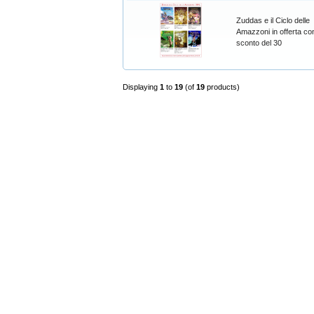
Zuddas e il Ciclo delle
Amazzoni in offerta con
sconto del 30
Displaying
1
to
19
(of
19
products)