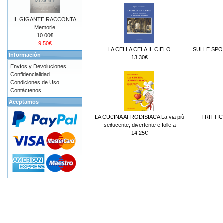
IL GIGANTE RACCONTA
Memorie
10.00€
9.50€
LA CELLA CELA IL CIELO
SULLE SPO
Información
13.30€
Envíos y Devoluciones
Confidencialidad
Condiciones de Uso
Contáctenos
Aceptamos
LA CUCINA AFRODISIACA La via più
TRITTIC
seducente, divertente e folle a
14.25€