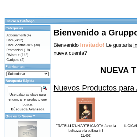
Inicio
»
Catálogo
Categorías
Bienvenido a Gruppo 
Abbonamenti
(4)
Libri
(2492)
Invitado!
Bienvenido
Le gustaría
i
Libri Scontati 30%
(30)
Promozioni
(19)
nueva cuenta
?
Riviste->
(142)
Gadgets
(2)
Fabricantes
NUEVA T
Búsqueda Rápida
Nuevos Productos para
Use palabras clave para
encontrar el producto que
busca.
Búsqueda Avanzada
Que es lo Nuevo ?
FRATELLI D'UN'ARTE IGNOTA L’arte, la
IL GIG
bellezza e la politica in I
11.40€