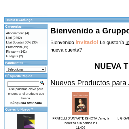
Inicio
»
Catálogo
Categorías
Bienvenido a Gruppo 
Abbonamenti
(4)
Libri
(2492)
Invitado!
Bienvenido
Le gustaría
i
Libri Scontati 30%
(30)
Promozioni
(19)
nueva cuenta
?
Riviste->
(142)
Gadgets
(2)
Fabricantes
NUEVA T
Búsqueda Rápida
Nuevos Productos para
Use palabras clave para
encontrar el producto que
busca.
Búsqueda Avanzada
Que es lo Nuevo ?
FRATELLI D'UN'ARTE IGNOTA L’arte, la
IL GIG
bellezza e la politica in I
11.40€