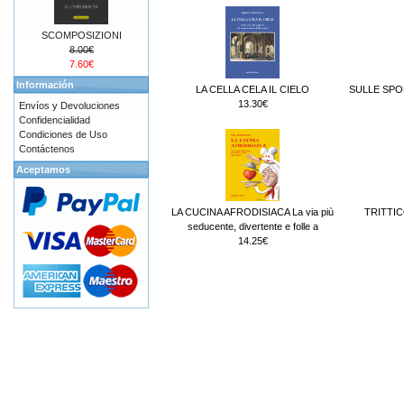
SCOMPOSIZIONI
8.00€
7.60€
Información
LA CELLA CELA IL CIELO
SULLE SPO
13.30€
Envíos y Devoluciones
Confidencialidad
Condiciones de Uso
Contáctenos
Aceptamos
LA CUCINA AFRODISIACA La via più
TRITTIC
seducente, divertente e folle a
14.25€