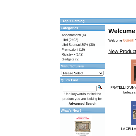
Top
»
Catalog
Categories
Welcome t
Abbonamenti
(4)
Libri
(2492)
Guest!
Welcome
Libri Scontati 30%
(30)
Promozioni
(19)
New Product
Riviste->
(142)
Gadgets
(2)
Manufacturers
Quick Find
FRATELLI D'UN'A
bellezza e
Use keywords to find the
product you are looking for.
Advanced Search
What's New?
LA CELLA