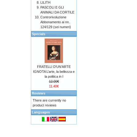
LILITH
PASCOLI E GLI
ANIMALI DA CORTILE
Controrivoluzione
Abbonamento ai nn.
124/129 (sei numeri)
Specials
FRATELLI D'UN'ARTE
IGNOTA L’arte, la bellezza e
la politica in I
12.00€
11.40€
Reviews
There are currently no
product reviews
Languages