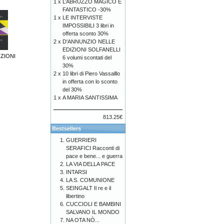
1 x
L’ABRUZZO MAGICO E
FANTASTICO -30%
1 x
LE INTERVISTE
IMPOSSIBILI 3 libri in
offerta sconto 30%
2 x
D'ANNUNZIO NELLE
EDIZIONI SOLFANELLI
ZIONI
6 volumi scontati del
30%
2 x
10 libri di Piero Vassalllo
in offerta con lo sconto
del 30%
1 x
A MARIA SANTISSIMA
813.25€
Bestsellers
GUERRIERI
SERAFICI Racconti di
pace e bene... e guerra
LA VIA DELLA PACE
INTARSI
LA S. COMUNIONE
SEINGALT Il re e il
libertino
CUCCIOLI E BAMBINI
SALVANO IL MONDO
NA OTA NÒ...