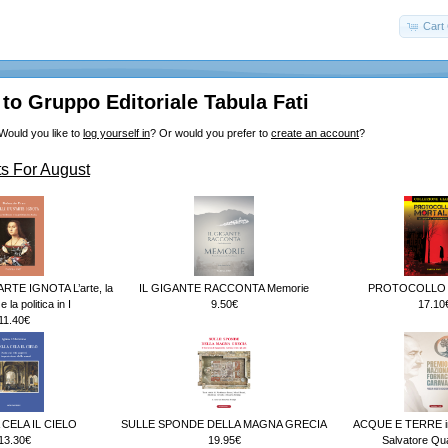
Cart 
o Gruppo Editoriale Tabula Fati
Would you like to
log yourself in
? Or would you prefer to
create an account
?
s For August
RTE IGNOTA L’arte, la
IL GIGANTE RACCONTA Memorie
PROTOCOLLO
 la politica in I
9.50€
17.10
11.40€
 CELA IL CIELO
SULLE SPONDE DELLA MAGNA GRECIA
ACQUE E TERRE in
13.30€
19.95€
Salvatore Qu