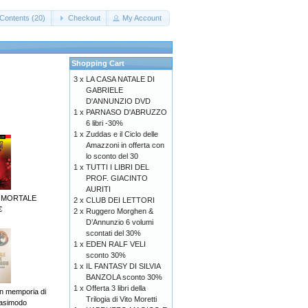
Contents (20)
Checkout
My Account
Shopping Cart
3 x
LA CASA NATALE DI
GABRIELE
D'ANNUNZIO DVD
1 x
PARNASO D'ABRUZZO
6 libri -30%
1 x
Zuddas e il Ciclo delle
Amazzoni in offerta con
lo sconto del 30
1 x
TUTTI I LIBRI DEL
PROF. GIACINTO
AURITI
 MORTALE
2 x
CLUB DEI LETTORI
€
2 x
Ruggero Morghen &
D’Annunzio 6 volumi
scontati del 30%
1 x
EDEN RALF VELI
sconto 30%
1 x
IL FANTASY DI SILVIA
BANZOLA sconto 30%
1 x
Offerta 3 libri della
 memporia di
Trilogia di Vito Moretti
asimodo