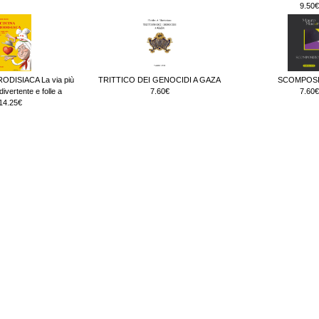
9.50€
ODISIACA La via più
TRITTICO DEI GENOCIDI A GAZA
SCOMPOSI
ivertente e folle a
7.60€
7.60€
14.25€