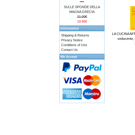
SULLE SPONDE DELLA
MAGNA GRECIA
21.00€
19.95€
Information
LA CUCINA AFR
Shipping & Returns
seducente, d
Privacy Notice
Conditions of Use
Contact Us
We Accept