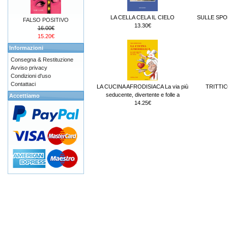
LA CELLA CELA IL CIELO
SULLE SPO
FALSO POSITIVO
13.30€
16.00€
15.20€
Informazioni
Consegna & Restituzione
Avviso privacy
Condizioni d'uso
Contattaci
LA CUCINA AFRODISIACA La via più
TRITTIC
seducente, divertente e folle a
Accettiamo
14.25€