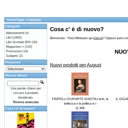
Home Page
»
Catalogo
Categorie
Cosa c' è di nuovo?
Abbonamenti
(4)
Libri
(2492)
!
Benvenuto
Puoi effettuare qui
il log-in
? Oppure puoi cre
Libri Scontati 30%
(30)
Magazines->
(142)
NUO
Promozioni
(19)
Gadgets
(2)
Produttori
Nuovi prodotti per August
Ricerca Veloce
Usa parole chiave per
cercare il prodotto
desiderato.
FRATELLI D'UN'ARTE IGNOTA L’arte, la
IL GIG
Ricerca avanzata
bellezza e la politica in I
11.40€
Cosa c'e' di nuovo?