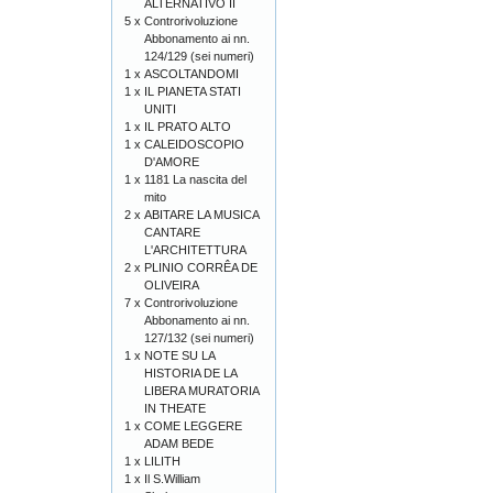
ALTERNATIVO II
5 x
Controrivoluzione
Abbonamento ai nn.
124/129 (sei numeri)
1 x
ASCOLTANDOMI
1 x
IL PIANETA STATI
UNITI
1 x
IL PRATO ALTO
1 x
CALEIDOSCOPIO
D'AMORE
1 x
1181 La nascita del
mito
2 x
ABITARE LA MUSICA
CANTARE
L'ARCHITETTURA
2 x
PLINIO CORRÊA DE
OLIVEIRA
7 x
Controrivoluzione
Abbonamento ai nn.
127/132 (sei numeri)
1 x
NOTE SU LA
HISTORIA DE LA
LIBERA MURATORIA
IN THEATE
1 x
COME LEGGERE
ADAM BEDE
1 x
LILITH
1 x
Il S.William