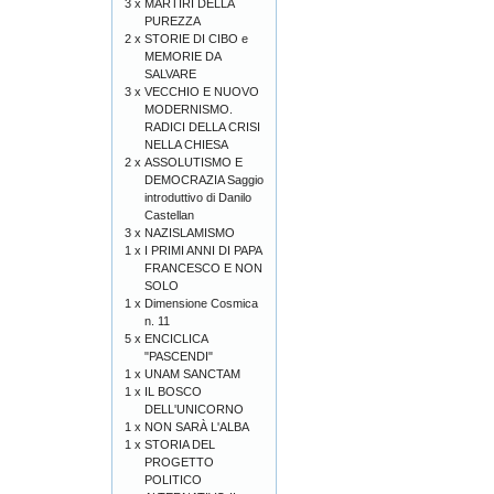
3 x
MARTIRI DELLA
PUREZZA
2 x
STORIE DI CIBO e
MEMORIE DA
SALVARE
3 x
VECCHIO E NUOVO
MODERNISMO.
RADICI DELLA CRISI
NELLA CHIESA
2 x
ASSOLUTISMO E
DEMOCRAZIA Saggio
introduttivo di Danilo
Castellan
3 x
NAZISLAMISMO
1 x
I PRIMI ANNI DI PAPA
FRANCESCO E NON
SOLO
1 x
Dimensione Cosmica
n. 11
5 x
ENCICLICA
"PASCENDI"
1 x
UNAM SANCTAM
1 x
IL BOSCO
DELL'UNICORNO
1 x
NON SARÀ L'ALBA
1 x
STORIA DEL
PROGETTO
POLITICO