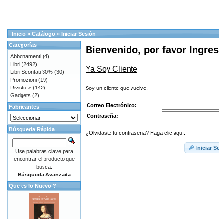
Inicio
»
Catálogo
»
Iniciar Sesión
Categorías
Bienvenido, por favor Ingres
Abbonamenti
(4)
Libri
(2492)
Ya Soy Cliente
Libri Scontati 30%
(30)
Promozioni
(19)
Riviste->
(142)
Soy un cliente que vuelve.
Gadgets
(2)
Correo Electrónico:
Fabricantes
Contraseña:
Búsqueda Rápida
¿Olvidaste tu contraseña? Haga clic aquí.
Iniciar S
Use palabras clave para
encontrar el producto que
busca.
Búsqueda Avanzada
Que es lo Nuevo ?