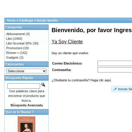
Inicio
»
Catálogo
»
Iniciar Sesión
Categorías
Bienvenido, por favor Ingres
Abbonamenti
(4)
Libri
(2492)
Ya Soy Cliente
Libri Scontati 30%
(30)
Promozioni
(19)
Riviste->
(142)
Soy un cliente que vuelve.
Gadgets
(2)
Correo Electrónico:
Fabricantes
Contraseña:
Búsqueda Rápida
¿Olvidaste tu contraseña? Haga clic aquí.
Iniciar S
Use palabras clave para
encontrar el producto que
busca.
Búsqueda Avanzada
Que es lo Nuevo ?