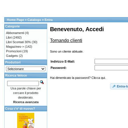
Home Page
»
Catalogo
»
Entra
Categorie
Benevenuto, Accedi
Abbonamenti
(4)
Libri
(2492)
Tornando clienti
Libri Scontati 30%
(30)
Magazines->
(142)
Promozioni
(19)
Sono un cliente abituale.
Gadgets
(2)
Indirizzo E-Mail:
Produttori
Password:
Ricerca Veloce
Hai dimenticato la password? Clicca qui.
Entra-l
Usa parole chiave per
cercare il prodotto
desiderato.
Ricerca avanzata
Cosa c'e' di nuovo?