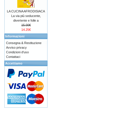
LA CUCINA AFRODISIACA
La via più seducente,
divertente e folle a
15.00€
14.25€
Informazioni
Consegna & Restituzione
Avviso privacy
Condizioni d'uso
Contattaci
Accettiamo