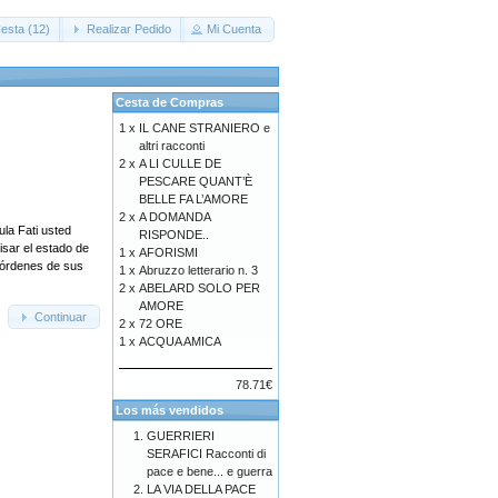
esta (12)
Realizar Pedido
Mi Cuenta
Cesta de Compras
1 x
IL CANE STRANIERO e
altri racconti
2 x
A LI CULLE DE
PESCARE QUANT’È
BELLE FA L’AMORE
2 x
A DOMANDA
ula Fati usted
RISPONDE..
isar el estado de
1 x
AFORISMI
s órdenes de sus
1 x
Abruzzo letterario n. 3
2 x
ABELARD SOLO PER
AMORE
Continuar
2 x
72 ORE
1 x
ACQUA AMICA
78.71€
Los más vendidos
GUERRIERI
SERAFICI Racconti di
pace e bene... e guerra
LA VIA DELLA PACE