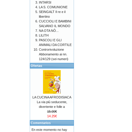
INTARSI
LA S. COMUNIONE
SEINGALT Il re e il
libertino
CUCCIOLI E BAMBINI
SALVANO IL MONDO
NA OTA NÒ...
LILITH
PASCOLI E GLI
ANIMALI DA CORTILE
Controrivoluzione
Abbonamento ai nn.
124/129 (sei numeri)
Ofertas
LA CUCINA AFRODISIACA
La via più seducente,
divertente e folle a
15.00€
14.25€
Comentarios
En este momento no hay