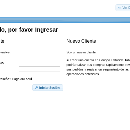
Ver C
o, por favor Ingresar
te
Nuevo Cliente
 vuelve.
Soy un nuevo cliente.
Al crear una cuenta en Gruppo Editoriale Tab
co:
podrá realizar sus compras rapidamente, rev
sus pedidos y realizar un seguimiento de la
operaciones anteriores.
raseña? Haga clic aquí.
Iniciar Sesión