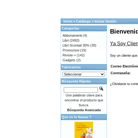
Inicio
»
Catálogo
»
Iniciar Sesión
Categorías
Bienvenid
Abbonamenti
(4)
Libri
(2492)
Ya Soy Clien
Libri Scontati 30%
(30)
Promozioni
(19)
Riviste->
(142)
Soy un cliente que
Gadgets
(2)
Correo Electróni
Fabricantes
Contraseña:
Búsqueda Rápida
¿Olvidaste tu cont
Use palabras clave para
encontrar el producto que
busca.
Búsqueda Avanzada
Que es lo Nuevo ?