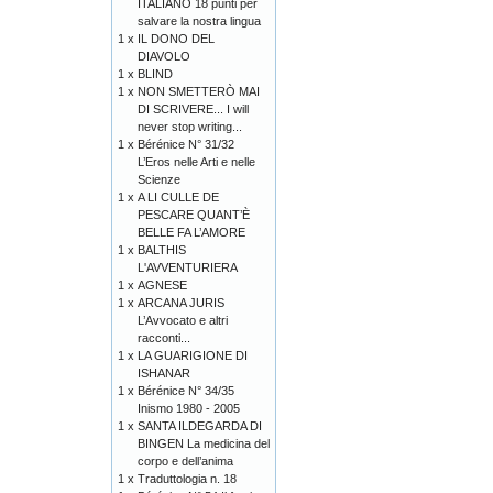
ITALIANO 18 punti per
salvare la nostra lingua
1 x
IL DONO DEL
DIAVOLO
1 x
BLIND
1 x
NON SMETTERÒ MAI
DI SCRIVERE... I will
never stop writing...
1 x
Bérénice N° 31/32
L’Eros nelle Arti e nelle
Scienze
1 x
A LI CULLE DE
PESCARE QUANT’È
BELLE FA L’AMORE
1 x
BALTHIS
L'AVVENTURIERA
1 x
AGNESE
1 x
ARCANA JURIS
L’Avvocato e altri
racconti...
1 x
LA GUARIGIONE DI
ISHANAR
1 x
Bérénice N° 34/35
Inismo 1980 - 2005
1 x
SANTA ILDEGARDA DI
BINGEN La medicina del
corpo e dell’anima
1 x
Traduttologia n. 18