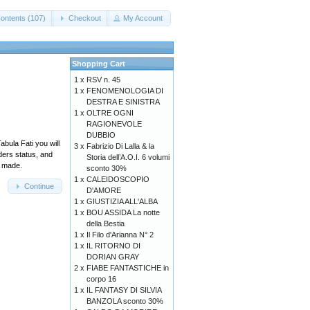
ontents (107)
Checkout
My Account
Shopping Cart
1 x
RSV n. 45
1 x
FENOMENOLOGIA DI
DESTRA E SINISTRA
1 x
OLTRE OGNI
RAGIONEVOLE
DUBBIO
abula Fati you will
3 x
Fabrizio Di Lalla & la
ders status, and
Storia dell’A.O.I. 6 volumi
y made.
sconto 30%
1 x
CALEIDOSCOPIO
Continue
D'AMORE
1 x
GIUSTIZIA ALL'ALBA
1 x
BOU ASSIDA La notte
della Bestia
1 x
Il Filo d'Arianna N° 2
1 x
IL RITORNO DI
DORIAN GRAY
2 x
FIABE FANTASTICHE in
corpo 16
1 x
IL FANTASY DI SILVIA
BANZOLA sconto 30%