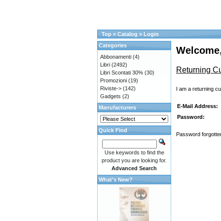
Top
»
Catalog
»
Login
Categories
Welcome,
Abbonamenti
(4)
Libri
(2492)
Returning C
Libri Scontati 30%
(30)
Promozioni
(19)
Riviste->
(142)
I am a returning c
Gadgets
(2)
E-Mail Address:
Manufacturers
Password:
Quick Find
Password forgotten
Use keywords to find the
product you are looking for.
Advanced Search
What's New?