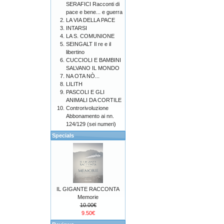
SERAFICI Racconti di
pace e bene... e guerra
LA VIA DELLA PACE
INTARSI
LA S. COMUNIONE
SEINGALT Il re e il
libertino
CUCCIOLI E BAMBINI
SALVANO IL MONDO
NA OTA NÒ...
LILITH
PASCOLI E GLI
ANIMALI DA CORTILE
Controrivoluzione
Abbonamento ai nn.
124/129 (sei numeri)
Specials
IL GIGANTE RACCONTA
Memorie
10.00€
9.50€