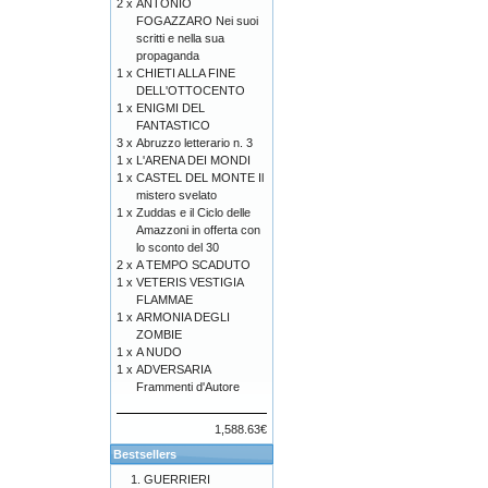
2 x
ANTONIO
FOGAZZARO Nei suoi
scritti e nella sua
propaganda
1 x
CHIETI ALLA FINE
DELL'OTTOCENTO
1 x
ENIGMI DEL
FANTASTICO
3 x
Abruzzo letterario n. 3
1 x
L'ARENA DEI MONDI
1 x
CASTEL DEL MONTE Il
mistero svelato
1 x
Zuddas e il Ciclo delle
Amazzoni in offerta con
lo sconto del 30
2 x
A TEMPO SCADUTO
1 x
VETERIS VESTIGIA
FLAMMAE
1 x
ARMONIA DEGLI
ZOMBIE
1 x
A NUDO
1 x
ADVERSARIA
Frammenti d'Autore
1,588.63€
Bestsellers
GUERRIERI