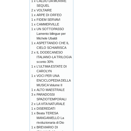
1 x
CALDO DA MORIRE
SEQUEL
2 x
VOLTAIRE
1 x
ARPE DI ORFEO
1 x
FIDEM SERVAVI
1 x
CAMMERVILLE
1 x
UN SOTTOPASSO
Lamento bilingue per
Michele Ubaldi
1 x
ASPETTANDO CHE IL
CIELO SCHIARISCA
2 x
IL DODECANESO
ITALIANO-LA TRILOGIA
sconto 30%
1 x
L'ULTIMA ESTATE DI
CAROLYN
1 x
VOCI PER UNA
ENCICLOPEDIA DELLA
MUSICA Volume II
1 x
ALTO MAESTRALE
3 x
PARADOSSI
SPAZIOTEMPORALI
2 x
LA VITA NATURALE
1 x
DISEREDATI
1 x
Beata TERESA
MANGANIELLO La
rivoluzionaria di Dio
1 x
BREVIARIO DI