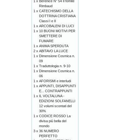
1 x
Bérénice N° 54 Il fomite
Rimbaud
1 x
CATECHISMO DELLA
DOTTRINA CRISTIANA
Classi I e II
1 x
ARCOBALENI DI LUCI
1 x
10 BUONI MOTIVI PER
SMETTERE DI
FUMARE
1 x
ANIMA SPERDUTA
2 x
ABITAVO LA LUCE
1 x
Dimensione Cosmica n.
09
1 x
Traduttologia n. 9-10
1 x
Dimensione Cosmica n.
06
1 x
AFORISMI e interludi
1 x
APPUNTI, DISAPPUNTI
E... CONTRAPPUNTI
1 x
IL VOLTALUNA -
EDIZIONI SOLFANELLI
12 volumi scontati del
30%
1 x
CODICE ROSSO La
divisa più bella del
mondo
3 x
36 NUMERO
PERFETTO