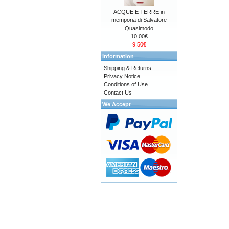
ACQUE E TERRE in
memporia di Salvatore
Quasimodo
10.00€
9.50€
Information
Shipping & Returns
Privacy Notice
Conditions of Use
Contact Us
We Accept