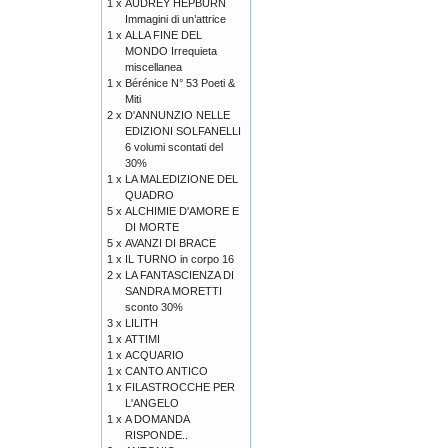
1 x
AUDREY HEPBURN
Immagini di un’attrice
1 x
ALLA FINE DEL
MONDO Irrequieta
miscellanea
1 x
Bérénice N° 53 Poeti &
Miti
2 x
D'ANNUNZIO NELLE
EDIZIONI SOLFANELLI
6 volumi scontati del
30%
1 x
LA MALEDIZIONE DEL
QUADRO
5 x
ALCHIMIE D'AMORE E
DI MORTE
5 x
AVANZI DI BRACE
1 x
IL TURNO in corpo 16
2 x
LA FANTASCIENZA DI
SANDRA MORETTI
sconto 30%
3 x
LILITH
1 x
ATTIMI
1 x
ACQUARIO
1 x
CANTO ANTICO
1 x
FILASTROCCHE PER
L'ANGELO
1 x
A DOMANDA
RISPONDE..