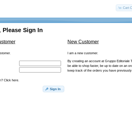
Cart C
 Please Sign In
ustomer
New Customer
ustomer.
I am a new customer.
By creating an account at Gruppo Editoriale T
be able to shop faster, be up to date on an or
keep track of the orders you have previousl
? Click here.
Sign In