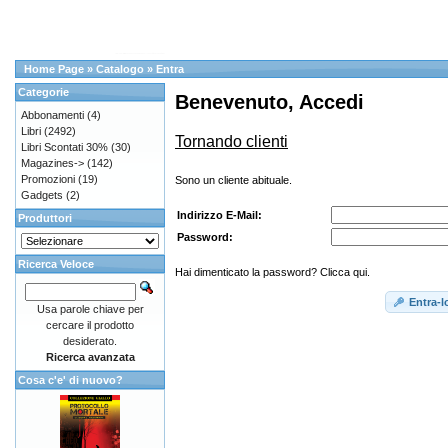
Home Page
»
Catalogo
»
Entra
Categorie
Benevenuto, Accedi
Abbonamenti
(4)
Libri
(2492)
Tornando clienti
Libri Scontati 30%
(30)
Magazines->
(142)
Promozioni
(19)
Sono un cliente abituale.
Gadgets
(2)
Indirizzo E-Mail:
Produttori
Password:
Ricerca Veloce
Hai dimenticato la password? Clicca qui.
Entra-l
Usa parole chiave per
cercare il prodotto
desiderato.
Ricerca avanzata
Cosa c'e' di nuovo?