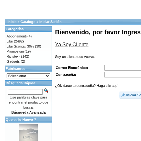
Inicio
»
Catálogo
»
Iniciar Sesión
Categorías
Bienvenido, por favor Ingres
Abbonamenti
(4)
Libri
(2492)
Ya Soy Cliente
Libri Scontati 30%
(30)
Promozioni
(19)
Riviste->
(142)
Soy un cliente que vuelve.
Gadgets
(2)
Correo Electrónico:
Fabricantes
Contraseña:
Búsqueda Rápida
¿Olvidaste tu contraseña? Haga clic aquí.
Iniciar S
Use palabras clave para
encontrar el producto que
busca.
Búsqueda Avanzada
Que es lo Nuevo ?