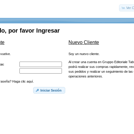
Ver C
o, por favor Ingresar
te
Nuevo Cliente
 vuelve.
Soy un nuevo cliente.
Al crear una cuenta en Gruppo Editoriale Tab
co:
podrá realizar sus compras rapidamente, rev
sus pedidos y realizar un seguimiento de la
operaciones anteriores.
raseña? Haga clic aquí.
Iniciar Sesión