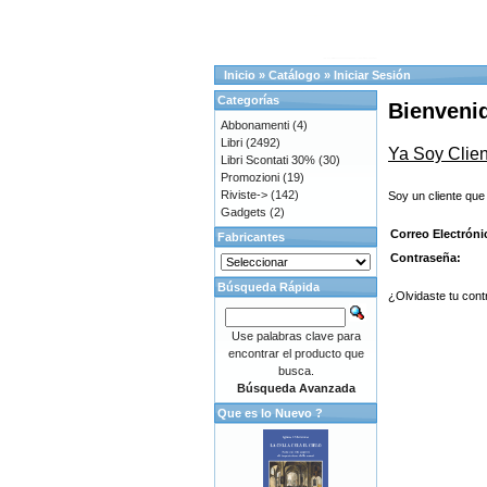
Inicio
»
Catálogo
»
Iniciar Sesión
Categorías
Bienvenid
Abbonamenti
(4)
Libri
(2492)
Ya Soy Clien
Libri Scontati 30%
(30)
Promozioni
(19)
Riviste->
(142)
Soy un cliente que
Gadgets
(2)
Correo Electróni
Fabricantes
Contraseña:
Búsqueda Rápida
¿Olvidaste tu cont
Use palabras clave para
encontrar el producto que
busca.
Búsqueda Avanzada
Que es lo Nuevo ?