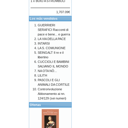
1 x
BUIO A STROMBOLI
1,707.09€
Los más vendidos
GUERRIERI
SERAFICI Racconti di
pace e bene... e guerra
LA VIA DELLA PACE
INTARSI
LA S. COMUNIONE
SEINGALT Il re e il
libertino
CUCCIOLI E BAMBINI
SALVANO IL MONDO
NA OTA NÒ...
LILITH
PASCOLI E GLI
ANIMALI DA CORTILE
Controrivoluzione
Abbonamento ai nn.
124/129 (sei numeri)
Ofertas