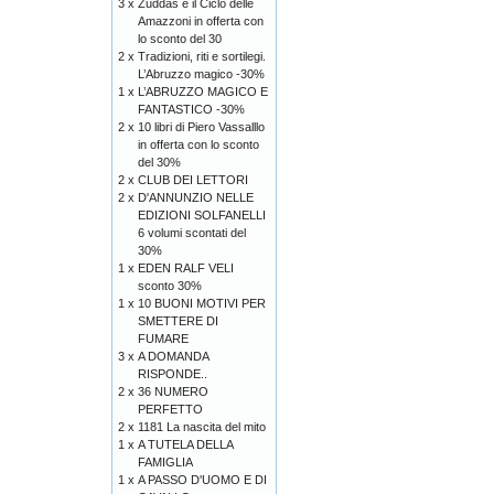
3 x
Zuddas e il Ciclo delle
Amazzoni in offerta con
lo sconto del 30
2 x
Tradizioni, riti e sortilegi.
L’Abruzzo magico -30%
1 x
L’ABRUZZO MAGICO E
FANTASTICO -30%
2 x
10 libri di Piero Vassalllo
in offerta con lo sconto
del 30%
2 x
CLUB DEI LETTORI
2 x
D'ANNUNZIO NELLE
EDIZIONI SOLFANELLI
6 volumi scontati del
30%
1 x
EDEN RALF VELI
sconto 30%
1 x
10 BUONI MOTIVI PER
SMETTERE DI
FUMARE
3 x
A DOMANDA
RISPONDE..
2 x
36 NUMERO
PERFETTO
2 x
1181 La nascita del mito
1 x
A TUTELA DELLA
FAMIGLIA
1 x
A PASSO D'UOMO E DI