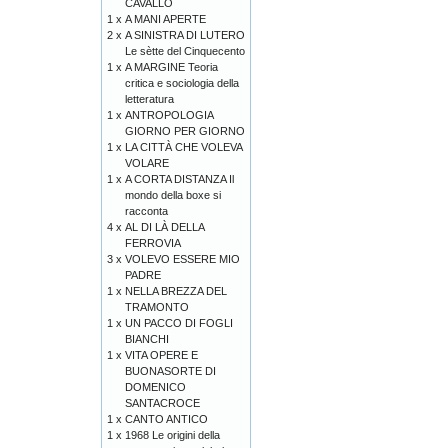
CAVALLO
1 x
A MANI APERTE
2 x
A SINISTRA DI LUTERO
Le sètte del Cinquecento
1 x
A MARGINE Teoria
critica e sociologia della
letteratura
1 x
ANTROPOLOGIA
GIORNO PER GIORNO
1 x
LA CITTÀ CHE VOLEVA
VOLARE
1 x
A CORTA DISTANZA Il
mondo della boxe si
racconta
4 x
AL DI LÀ DELLA
FERROVIA
3 x
VOLEVO ESSERE MIO
PADRE
1 x
NELLA BREZZA DEL
TRAMONTO
1 x
UN PACCO DI FOGLI
BIANCHI
1 x
VITA OPERE E
BUONASORTE DI
DOMENICO
SANTACROCE
1 x
CANTO ANTICO
1 x
1968 Le origini della