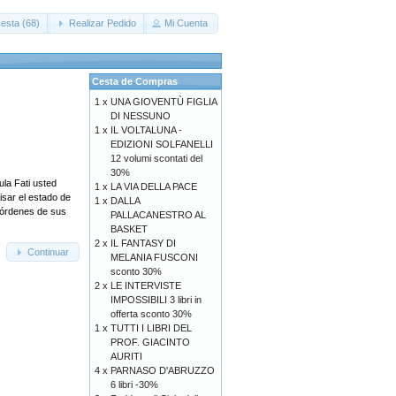
esta (68)
Realizar Pedido
Mi Cuenta
Cesta de Compras
1 x
UNA GIOVENTÙ FIGLIA
DI NESSUNO
1 x
IL VOLTALUNA -
EDIZIONI SOLFANELLI
12 volumi scontati del
30%
ula Fati usted
1 x
LA VIA DELLA PACE
isar el estado de
1 x
DALLA
s órdenes de sus
PALLACANESTRO AL
BASKET
2 x
IL FANTASY DI
Continuar
MELANIA FUSCONI
sconto 30%
2 x
LE INTERVISTE
IMPOSSIBILI 3 libri in
offerta sconto 30%
1 x
TUTTI I LIBRI DEL
PROF. GIACINTO
AURITI
4 x
PARNASO D'ABRUZZO
6 libri -30%