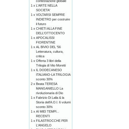
contestazione globale
1 x
L'ARTE NELLA
SOCIETA'
1 x
VOLTARSI SEMPRE
INDIETRO per costruire
il futuro
1 x
CHIETI ALLA FINE
DELL'OTTOCENTO
1 x
APOCALISSI
FIORENTINE
1 x
AL BIVIO DEL '56
Letteratura, cultura,
critica
1 x
Offerta 3 libri della
Trilogia di Vito Moretti
1 x
IL DODECANESO
ITALIANO-LA TRILOGIA
sconto 30%
2 x
Beata TERESA
MANGANIELLO La
rivoluzionaria di Dio
1 x
Fabrizio Di Lalla & la
Storia dell’A.O.I. 6 volumi
sconto 30%
1 x
AI MIEI TEMPI...
RECENTI
1 x
FILASTROCCHE PER
L'ANGELO