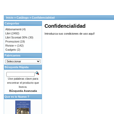
Inicio
»
Catálogo
»
Confidencialidad
Categorías
Confidencialidad
Abbonamenti
(4)
Libri
(2492)
Introduzca sus condiciones de uso aquí!
Libri Scontati 30%
(30)
Promozioni
(19)
Riviste->
(142)
Gadgets
(2)
Fabricantes
Búsqueda Rápida
Use palabras clave para
encontrar el producto que
busca.
Búsqueda Avanzada
Que es lo Nuevo ?