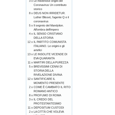
3 x
Le misteriose origini del
Coronavirus Un contributo
storico
8 x
DEUS NON IRRIDETUR.
Luther Blisset, l’agente Q e il
coronavirus
5 x
Il segreto del Mandylion.
All'ombra dell'impero
4 x
IL SENSO CRISTIANO
DELLA STORIA
12 x
IL PARTITO COMUNISTA
ITALIANO. Le origini e gli
artefici
13 x
LE INSOLITE VICENDE DI
EVA QUARANTA
11 x
MARTIRI DELLA PUREZZA
5 x
BREVISSIMI CENNI DI
STORIA DELLA
RIVELAZIONE DIVINA
12 x
SANTIFICARE IL
MOMENTO PRESENTE
2 x
COME È CAMBIATO IL RITO
ROMANO ANTICO
8 x
PROFUMO DI ROMA
3 x
IL CREDO DEL
PROTESTANTESIMO
11 x
DEPOSITUM CUSTODI
2 x
LA CITTÀ CHE VOLEVA