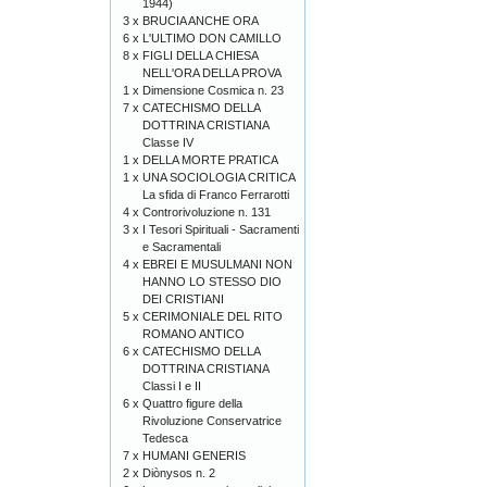
1944)
3 x
BRUCIA ANCHE ORA
6 x
L'ULTIMO DON CAMILLO
8 x
FIGLI DELLA CHIESA
NELL'ORA DELLA PROVA
1 x
Dimensione Cosmica n. 23
7 x
CATECHISMO DELLA
DOTTRINA CRISTIANA
Classe IV
1 x
DELLA MORTE PRATICA
1 x
UNA SOCIOLOGIA CRITICA
La sfida di Franco Ferrarotti
4 x
Controrivoluzione n. 131
3 x
I Tesori Spirituali - Sacramenti
e Sacramentali
4 x
EBREI E MUSULMANI NON
HANNO LO STESSO DIO
DEI CRISTIANI
5 x
CERIMONIALE DEL RITO
ROMANO ANTICO
6 x
CATECHISMO DELLA
DOTTRINA CRISTIANA
Classi I e II
6 x
Quattro figure della
Rivoluzione Conservatrice
Tedesca
7 x
HUMANI GENERIS
2 x
Diònysos n. 2