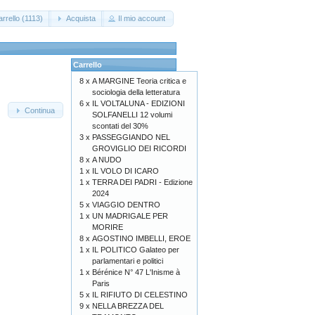
rrello (1113)
Acquista
Il mio account
Carrello
8 x
A MARGINE Teoria critica e
sociologia della letteratura
6 x
IL VOLTALUNA - EDIZIONI
Continua
SOLFANELLI 12 volumi
scontati del 30%
3 x
PASSEGGIANDO NEL
GROVIGLIO DEI RICORDI
8 x
A NUDO
1 x
IL VOLO DI ICARO
1 x
TERRA DEI PADRI - Edizione
2024
5 x
VIAGGIO DENTRO
1 x
UN MADRIGALE PER
MORIRE
8 x
AGOSTINO IMBELLI, EROE
1 x
IL POLITICO Galateo per
parlamentari e politici
1 x
Bérénice N° 47 L'Inisme à
Paris
5 x
IL RIFIUTO DI CELESTINO
9 x
NELLA BREZZA DEL