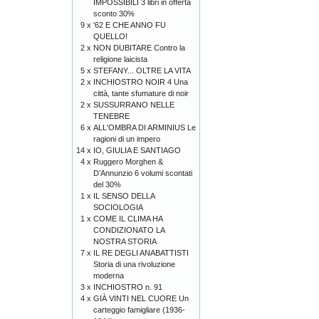
IMPOSSIBILI 3 libri in offerta
sconto 30%
9 x
'62 E CHE ANNO FU
QUELLO!
2 x
NON DUBITARE Contro la
religione laicista
5 x
STEFANY... OLTRE LA VITA
2 x
INCHIOSTRO NOIR 4 Una
città, tante sfumature di noir
2 x
SUSSURRANO NELLE
TENEBRE
6 x
ALL'OMBRA DI ARMINIUS Le
ragioni di un impero
14 x
IO, GIULIA E SANTIAGO
4 x
Ruggero Morghen &
D’Annunzio 6 volumi scontati
del 30%
1 x
IL SENSO DELLA
SOCIOLOGIA
1 x
COME IL CLIMA HA
CONDIZIONATO LA
NOSTRA STORIA
7 x
IL RE DEGLI ANABATTISTI
Storia di una rivoluzione
moderna
3 x
INCHIOSTRO n. 91
4 x
GIÀ VINTI NEL CUORE Un
carteggio famigliare (1936-