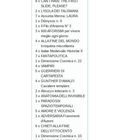
8 x
CAN I HAVE THE FIRST
SLIDE, PLEASE?
2 x
L'ISOLA DEI TALISMANI
7 x
Assunta Menna: LAURA
1 x
Diònysos n. 9
1 x
Il Filo d'Arianna N° 2
3 x
600 AFORISMI per vivere
meglio ogni giorno
4 x
ALLA FINE DEL MONDO
Irrequieta miscellanea
4 x
Italiæ Medievalis Historiæ II
7 x
FANTAPOLITICA
1 x
Dimensione Cosmica n. 22
4 x
VAMPIRI
5 x
GUERRIERI DI
CARTAPESTA
4 x
GUNTHER D'AMALFI
Cavaliere templare
2 x
Abruzzo letterario n. 3
3 x
ANATOMIA DELL'INVISIBILE
1 x
PARADOSSI
SPAZIOTEMPORALI
5 x
AMORE E VIOLENZA
1 x
ADVERSARIA Frammenti
d'Autore
6 x
CHIETI ALLA FINE
DELL'OTTOCENTO
1 x
Dimensione Cosmica n. 10