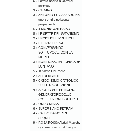
6 x
Lettera aperta ai cattolici
perplessi
3 x
CALVINO
3 x
ANTONIO FOGAZZARO Nei
suoi scritti e nella sua
propaganda
6 x
A MARIA SANTISSIMA
8 x
LE SETTE DEL SATANISMO
2 x
ENCICLICHE POLITICHE
3 x
PIETRA SERENA
3 x
CONVERSANDO,
SOTTOVOCE, CON LA
MORTE
3 x
NON DOBBIAMO CERCARE
LONTANO
5 x
In Nome Del Padre
2 x
ALTRI MONDI
5 x
CATECHISMO CATTOLICO
SULLE RIVOLUZIONI
4 x
SAGGIO SUL PRINCIPIO
GENERATORE DELLE
COSTITUZIONI POLITICHE
3 x
ORDO MISSAE
6 x
SUPER HANC PETRAM
4 x
CALDO DA MORIRE
SEQUEL
9 x
ROSA ROSSA Abdu’l Masich,
il giovane martire di Singara