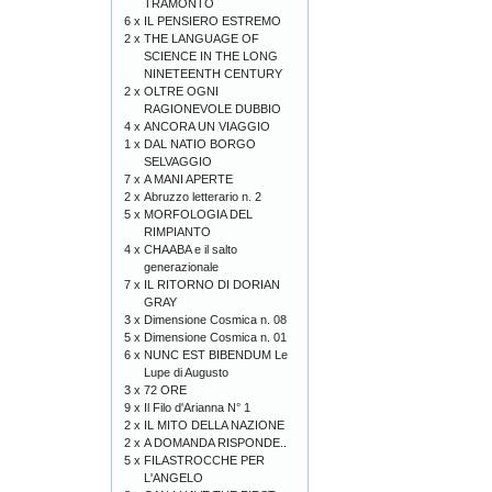
TRAMONTO
6 x
IL PENSIERO ESTREMO
2 x
THE LANGUAGE OF
SCIENCE IN THE LONG
NINETEENTH CENTURY
2 x
OLTRE OGNI
RAGIONEVOLE DUBBIO
4 x
ANCORA UN VIAGGIO
1 x
DAL NATIO BORGO
SELVAGGIO
7 x
A MANI APERTE
2 x
Abruzzo letterario n. 2
5 x
MORFOLOGIA DEL
RIMPIANTO
4 x
CHAABA e il salto
generazionale
7 x
IL RITORNO DI DORIAN
GRAY
3 x
Dimensione Cosmica n. 08
5 x
Dimensione Cosmica n. 01
6 x
NUNC EST BIBENDUM Le
Lupe di Augusto
3 x
72 ORE
9 x
Il Filo d'Arianna N° 1
2 x
IL MITO DELLA NAZIONE
2 x
A DOMANDA RISPONDE..
5 x
FILASTROCCHE PER
L'ANGELO