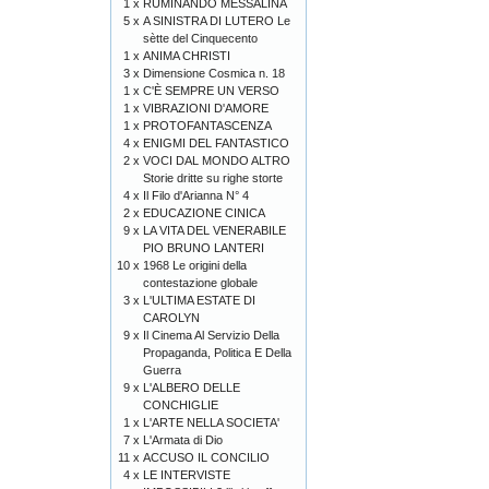
1 x
RUMINANDO MESSALINA
5 x
A SINISTRA DI LUTERO Le
sètte del Cinquecento
1 x
ANIMA CHRISTI
3 x
Dimensione Cosmica n. 18
1 x
C'È SEMPRE UN VERSO
1 x
VIBRAZIONI D'AMORE
1 x
PROTOFANTASCENZA
4 x
ENIGMI DEL FANTASTICO
2 x
VOCI DAL MONDO ALTRO
Storie dritte su righe storte
4 x
Il Filo d'Arianna N° 4
2 x
EDUCAZIONE CINICA
9 x
LA VITA DEL VENERABILE
PIO BRUNO LANTERI
10 x
1968 Le origini della
contestazione globale
3 x
L'ULTIMA ESTATE DI
CAROLYN
9 x
Il Cinema Al Servizio Della
Propaganda, Politica E Della
Guerra
9 x
L'ALBERO DELLE
CONCHIGLIE
1 x
L'ARTE NELLA SOCIETA'
7 x
L'Armata di Dio
11 x
ACCUSO IL CONCILIO
4 x
LE INTERVISTE