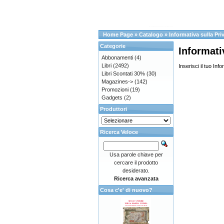
Home Page
»
Catalogo
»
Informativa sulla Pri
Categorie
Informati
Abbonamenti
(4)
Libri
(2492)
Inserisci il tuo Inf
Libri Scontati 30%
(30)
Magazines->
(142)
Promozioni
(19)
Gadgets
(2)
Produttori
Ricerca Veloce
Usa parole chiave per
cercare il prodotto
desiderato.
Ricerca avanzata
Cosa c'e' di nuovo?