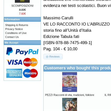
evidenza nei testi scolastici. Buon v
SCOMPOSIZIONI
8.00€
7.60€
Massimo Carulli
Information
VE LO RACCONTO IO L'ABRUZZO ... f
Shipping & Returns
Privacy Notice
storia fino all’Unità d’Italia
Conditions of Use
Edizione Tabula fati
Contact Us
[ISBN-978-88-7475-499-1]
We Accept
Pag. 104 - € 10,00
Reviews
Customers who bought this produ
PEZZI Racconti di vita, tradizioni, folklore
IL R