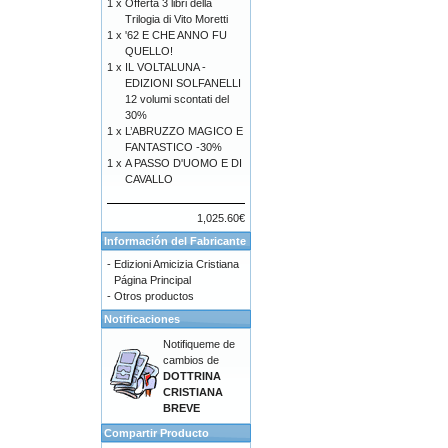
1 x
Offerta 3 libri della
Trilogia di Vito Moretti
1 x
'62 E CHE ANNO FU
QUELLO!
1 x
IL VOLTALUNA -
EDIZIONI SOLFANELLI
12 volumi scontati del
30%
1 x
L’ABRUZZO MAGICO E
FANTASTICO -30%
1 x
A PASSO D'UOMO E DI
CAVALLO
1,025.60€
Información del Fabricante
-
Edizioni Amicizia Cristiana
Página Principal
-
Otros productos
Notificaciones
Notifiqueme de
cambios de
DOTTRINA
CRISTIANA
BREVE
Compartir Producto