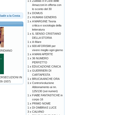
1 x
Zuddas e il Ciclo delle
Amazzoni in offerta con
lo sconto del 30
3 x
DOMUS
adir a la Cesta
2 x
HUMANI GENERIS
1 x
A MARGINE Teoria
critica e sociologia della
letteratura
1 x
IL SENSO CRISTIANO
DELLA STORIA
1 x
A-Mare
1 x
600 AFORISMI per
vivere meglio ogni giorno
ERIDIANO
1 x
A MANI APERTE
1 x
36 NUMERO
PERFETTO
1 x
EDUCAZIONE CINICA
1 x
GUERRIERI DI
CARTAPESTA
ERSECUZIONI IN
1 x
BRUCIA ANCHE ORA
6-1937)
1 x
Controrivoluzione
Abbonamento ai nn.
125/130 (sei numeri)
1 x
FIABE FANTASTICHE in
corpo 16
1 x
PRIMO NOME
1 x
DI OMBRA E LUCE
3 x
CALVINO