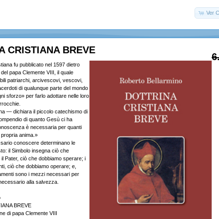
Ver C
A CRISTIANA BREVE
6
tiana fu pubblicato nel 1597 dietro
del papa Clemente VIII, il quale
ili patriarchi, arcivescovi, vescovi,
sacerdoti di qualunque parte del mondo
i sforzo» per farlo adottare nelle loro
rrocchie.
ana — dichiara il piccolo catechismo di
compendio di quanto Gesù ci ha
conoscenza è necessaria per quanti
a propria anima.»
ssario conoscere determinano le
sto: il Simbolo insegna ciò che
il Pater, ciò che dobbiamo sperare; i
i, ciò che dobbiamo operare; e,
ramenti sono i mezzi necessari per
necessario alla salvezza.
o
IANA BREVE
ne di papa Clemente VIII