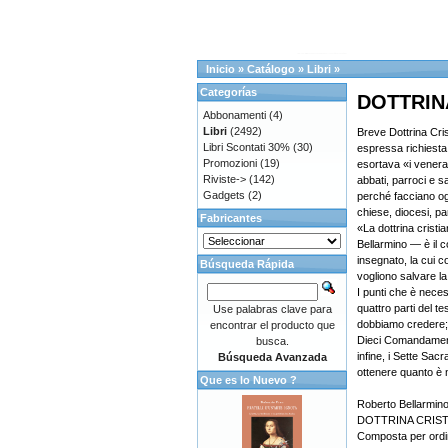
Inicio
»
Catálogo
»
Libri
»
Categorías
DOTTRIN
Abbonamenti
(4)
Libri
(2492)
Breve Dottrina Cris
Libri Scontati 30%
(30)
espressa richiesta 
Promozioni
(19)
esortava «i venerab
Riviste->
(142)
abbati, parroci e 
Gadgets
(2)
perché facciano ogn
chiese, diocesi, pa
Fabricantes
«La dottrina cristi
Bellarmino — è il 
insegnato, la cui 
Búsqueda Rápida
vogliono salvare l
I punti che è nece
quattro parti del te
Use palabras clave para
dobbiamo credere; 
encontrar el producto que
Dieci Comandament
busca.
infine, i Sette Sac
Búsqueda Avanzada
ottenere quanto è 
Que es lo Nuevo ?
Roberto Bellarmin
DOTTRINA CRIST
Composta per ordi