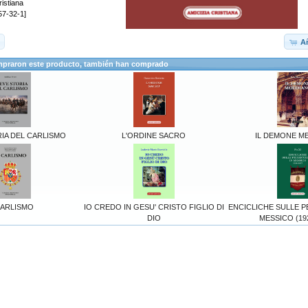
ristiana
57-32-1]
Añ
mpraron este producto, también han comprado
IA DEL CARLISMO
L'ORDINE SACRO
IL DEMONE M
CARLISMO
IO CREDO IN GESU' CRISTO FIGLIO DI
ENCICLICHE SULLE P
DIO
MESSICO (192