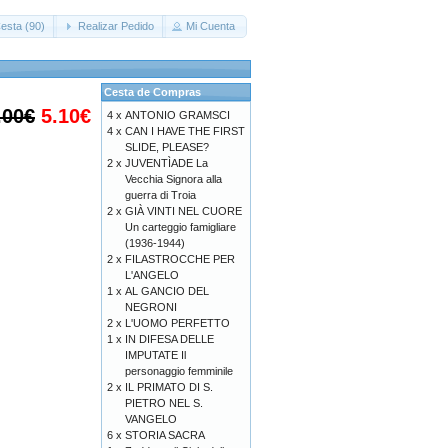
esta (90)
Realizar Pedido
Mi Cuenta
Cesta de Compras
.00€
5.10€
4 x
ANTONIO GRAMSCI
4 x
CAN I HAVE THE FIRST
SLIDE, PLEASE?
2 x
JUVENTÌADE La
Vecchia Signora alla
guerra di Troia
2 x
GIÀ VINTI NEL CUORE
Un carteggio famigliare
(1936-1944)
2 x
FILASTROCCHE PER
L'ANGELO
1 x
AL GANCIO DEL
NEGRONI
2 x
L'UOMO PERFETTO
1 x
IN DIFESA DELLE
IMPUTATE Il
personaggio femminile
2 x
IL PRIMATO DI S.
PIETRO NEL S.
VANGELO
6 x
STORIA SACRA