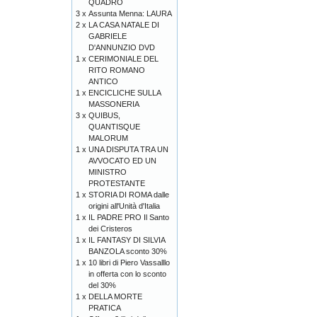
QUADRO
3 x
Assunta Menna: LAURA
2 x
LA CASA NATALE DI
GABRIELE
D'ANNUNZIO DVD
1 x
CERIMONIALE DEL
RITO ROMANO
ANTICO
1 x
ENCICLICHE SULLA
MASSONERIA
3 x
QUIBUS,
QUANTISQUE
MALORUM
1 x
UNA DISPUTA TRA UN
AVVOCATO ED UN
MINISTRO
PROTESTANTE
1 x
STORIA DI ROMA dalle
origini all'Unità d'Italia
1 x
IL PADRE PRO Il Santo
dei Cristeros
1 x
IL FANTASY DI SILVIA
BANZOLA sconto 30%
1 x
10 libri di Piero Vassalllo
in offerta con lo sconto
del 30%
1 x
DELLA MORTE
PRATICA