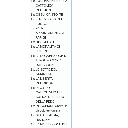
4 x
FONDAMENTI DELLA
CATTOLICA
RELIGIONE
1 x
GESU' CRISTO RE
1 x
IL RISVEGLIO DEL
FUOCO
3 x
FATALE
APPUNTAMENTO A
PARIGI
1 x
DISEREDATI
1 x
LA MORALITÀ DI
LUTERO
1 x
LA CONVERSIONE DI
ALFONSO MARIA
RATISBONNE
1 x
LE SETTE DEL
SATANISMO
1 x
LA LIBERTA'
RELIGIOSA
1 x
PICCOLO
CATECHISMO DEL
SOLDATO IL LIBRO
DELLA FEDE
1 x
ROSA BIANCA Adra, la
piccola convertita
1 x
STATO, PATRIA,
NAZIONE
4 x
LA MALEDIZIONE DEL