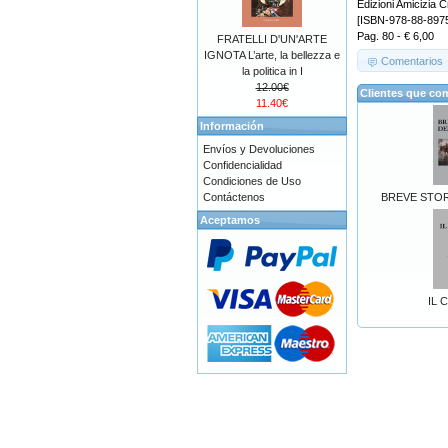
Edizioni Amicizia C
[ISBN-978-88-897
Pag. 80 - € 6,00
FRATELLI D'UN'ARTE
IGNOTA L’arte, la bellezza e
Comentarios
la politica in I
12.00€
Clientes que co
11.40€
Información
Envíos y Devoluciones
Confidencialidad
Condiciones de Uso
Contáctenos
BREVE STOR
Aceptamos
IL 