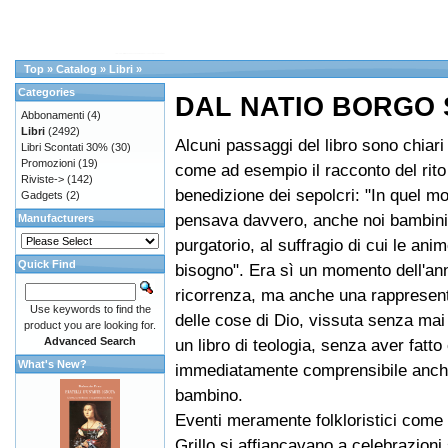
Top
»
Catalog
»
Libri
»
Categories
DAL NATIO BORGO 
Abbonamenti
(4)
Libri
(2492)
Alcuni passaggi del libro sono chiari 
Libri Scontati 30%
(30)
Promozioni
(19)
come ad esempio il racconto del rito
Riviste->
(142)
benedizione dei sepolcri: "In quel m
Gadgets
(2)
pensava davvero, anche noi bambini,
Manufacturers
purgatorio, al suffragio di cui le an
Quick Find
bisogno". Era sì un momento dell'an
ricorrenza, ma anche una rappresent
Use keywords to find the
delle cose di Dio, vissuta senza mai
product you are looking for.
Advanced Search
un libro di teologia, senza aver fatt
What's New?
immediatamente comprensibile anch
bambino.
Eventi meramente folkloristici come 
Grillo si affiancavano a celebrazion