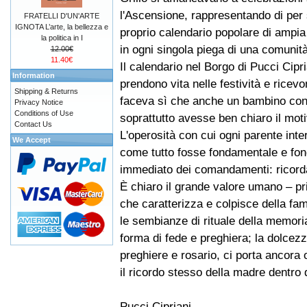
l'Ascensione, rappresentando di per
FRATELLI D'UN'ARTE
IGNOTA L’arte, la bellezza e
proprio calendario popolare di ampia
la politica in I
in ogni singola piega di una comuni
12.00€
11.40€
Il calendario nel Borgo di Pucci Cip
Information
prendono vita nelle festività e ricevo
Shipping & Returns
faceva sì che anche un bambino con
Privacy Notice
Conditions of Use
soprattutto avesse ben chiaro il moti
Contact Us
L'operosità con cui ogni parente inte
We Accept
come tutto fosse fondamentale e fonda
immediato dei comandamenti: ricordati
È chiaro il grande valore umano – pri
che caratterizza e colpisce della fam
le sembianze di rituale della memori
forma di fede e preghiera; la dolce
preghiere e rosario, ci porta ancora 
il ricordo stesso della madre dentro d
Pucci Cipriani