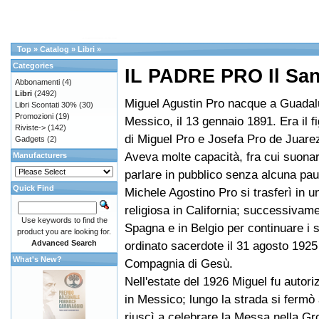
Top
»
Catalog
»
Libri
»
Categories
IL PADRE PRO Il San
Abbonamenti
(4)
Libri
(2492)
Miguel Agustin Pro nacque a Guadal
Libri Scontati 30%
(30)
Promozioni
(19)
Messico, il 13 gennaio 1891. Era il f
Riviste->
(142)
di Miguel Pro e Josefa Pro de Juarez
Gadgets
(2)
Aveva molte capacità, fra cui suonar
Manufacturers
parlare in pubblico senza alcuna pau
Quick Find
Michele Agostino Pro si trasferì in 
religiosa in California; successivame
Use keywords to find the
Spagna e in Belgio per continuare i s
product you are looking for.
Advanced Search
ordinato sacerdote il 31 agosto 1925
What's New?
Compagnia di Gesù.
Nell'estate del 1926 Miguel fu autori
in Messico; lungo la strada si fermò
riuscì a celebrare la Messa nella Gro