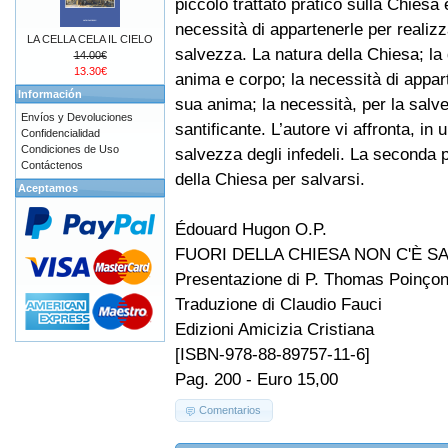
piccolo trattato pratico sulla Chiesa 
necessità di appartenerle per realizz
LA CELLA CELA IL CIELO
salvezza. La natura della Chiesa; la 
14.00€
13.30€
anima e corpo; la necessità di appar
Información
sua anima; la necessità, per la salve
Envíos y Devoluciones
santificante. L’autore vi affronta, in 
Confidencialidad
Condiciones de Uso
salvezza degli infedeli. La seconda p
Contáctenos
della Chiesa per salvarsi.
Aceptamos
Édouard Hugon O.P.
FUORI DELLA CHIESA NON C'È S
Presentazione di P. Thomas Poinçon
Traduzione di Claudio Fauci
Edizioni Amicizia Cristiana
[ISBN-978-88-89757-11-6]
Pag. 200 - Euro 15,00
Comentarios