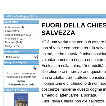
Inicio
»
Catálogo
»
Libri
»
Categorías
FUORI DELLA CHIES
Abbonamenti
(4)
SALVEZZA
Libri
(2492)
Libri Scontati 30%
(30)
Promozioni
(19)
«C’è una verità che non può essere 
Riviste->
(142)
Gadgets
(2)
non si vuole compromettere la salve
Fabricantes
anime, e che tuttavia è misconosciu
volontariamente o negata ostinatame
Búsqueda Rápida
Ecclesiam nulla salus. L’incredulità e
liberalismo ci rimproverano questo
Use palabras clave para
una crudeltà; certi cattolici consider
encontrar el producto que
busca.
inopportuna e ci chiedono di non rico
Búsqueda Avanzada
coscienze moderne questo dogma int
Que es lo Nuevo ?
almeno di attenuarne la portata.»
Fuori della Chiesa non c’è salvezza 